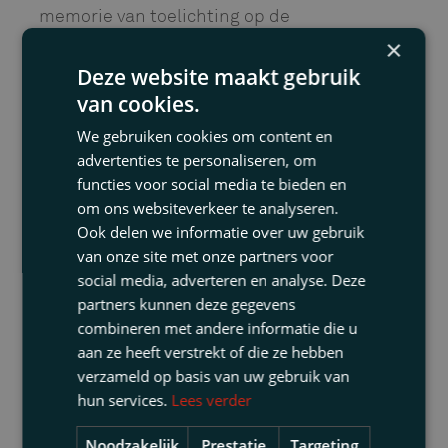
memorie van toelichting op de
Aanpassingswet WNT. Met name is van
×
belang de formulering in de WNT dat sprake
Deze website maakt gebruik
moet zijn van op het hoogste niveau belast
van cookies.
zijn met de dagelijkse leiding van de
gehele
We gebruiken cookies om content en
rechtspersoon of de
gehele
instelling.
advertenties te personaliseren, om
Volgens de rechtbank is daar geen sprake
functies voor social media te bieden en
van gezien het hierna volgende.
om ons websiteverkeer te analyseren.
Ook delen we informatie over uw gebruik
Formele taken
van onze site met onze partners voor
social media, adverteren en analyse. Deze
De interim-manager is formeel alleen belast
partners kunnen deze gegevens
met het project Finance Manager a.i. Door
combineren met andere informatie die u
het detacheringsbureau is voldoende
aan ze heeft verstrekt of die ze hebben
weerlegt dat de interim-manager geen
verzameld op basis van uw gebruik van
leiding gaf aan SSW, ondanks zijn deelname
hun services.
Lees verder
aan het MT-overleg. Het Bestuursreglement
van SSW speelt daarin een belangrijke rol.
Noodzakelijk
Prestatie
Targeting