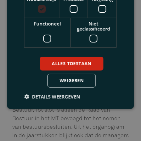
Dit Bestuursreglement geeft immers aan
dat de Raad van Bestuur belast is met het
Functioneel
Niet
bestuur van de instelling en met de
geclassificeerd
dagelijkse werkzaamheden. Uit het
Bestuursreglement blijkt verder dat de
leden van het MT (slechts) bevoegd zijn tot
het leidinggeven aan de onder hen vallende
ALLES TOESTAAN
medewerkers en het voeren van overleg in
het MT over de onderwerpen die betrekking
WEIGEREN
hebben op de stichting en bedrijfsvoering in
het algemeen. De leden van het MT hebben
DETAILS WEERGEVEN
een adviserende rol aan de Raad van
Bestuur. Tot slot is alleen de Raad van
Bestuur in het MT bevoegd tot het nemen
van bestuursbesluiten. Uit het organogram
in de jaarstukken blijkt ook dat de managers