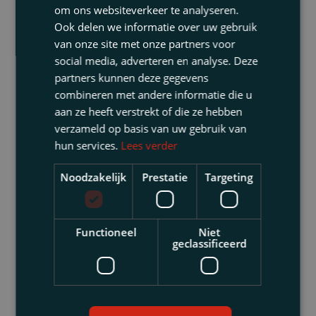
om ons websiteverkeer te analyseren.
laten van bewustwordingsmaatregelen
Ook delen we informatie over uw gebruik
richting werknemers en het niet controleren
van onze site met onze partners voor
van verwerkers op hun ‘garanties’ ook
social media, adverteren en analyse. Deze
worden gedekt.
partners kunnen deze gegevens
combineren met andere informatie die u
Conclusie
aan ze heeft verstrekt of die ze hebben
Mijn advies voor de ‘beginners’ is dan ook om
verzameld op basis van uw gebruik van
te beginnen met het vastleggen van het
hun services.
Lees verder
beleid: neem daarvoor als uitganspunt dat
wat er op dit moment wordt gedaan op het
Noodzakelijk
Prestatie
Targeting
gebied van het verwerken van
persoonsgegevens. Van daaruit kunt u
bijsturen waar nodig en gaan vastleggen wat
Functioneel
Niet
geclassificeerd
er vastgelegd dient te worden. Besteed
vervolgens tijd aan de bewustwording van de
werknemers (en waar mogelijk van de
verwerkers).