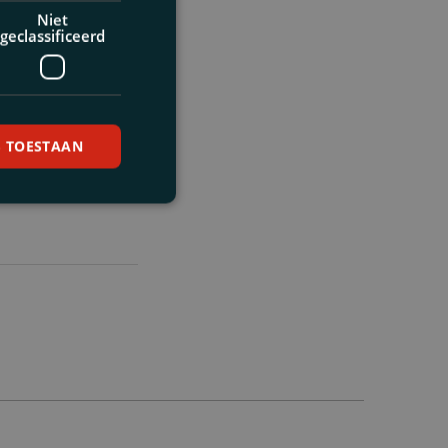
Niet
geclassificeerd
S TOESTAAN