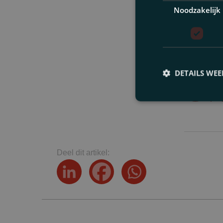
Noodzakelijk
Geschre
DETAILS WE
S.V.
S
Deel dit artikel: