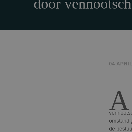
door vennootsc
04 APRIL
A
vennootsc
omstandig
de bestuu