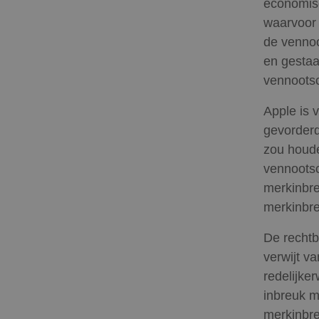
economisc
waarvoor 
de venno
en gestaa
vennoots
Apple is 
gevorderd
zou houde
vennootsc
merkinbre
merkinbre
De rechtb
verwijt v
redelijke
inbreuk m
merkinbre