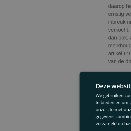
daarop he
ernstig v
inbreukma
verkocht.
dan ook, 
merkhoude
artikel 6
van de do
Deze uits
ook de b
Deze websit
aanspreke
We gebruiken cook
worden ge
te bieden en om 
maakt op 
onze site met onz
ook door 
gegevens combiner
niets doe
verzameld op bas