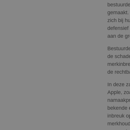
bestuurde
gemaakt. 
zich bij 
defensief 
aan de gr
Bestuurde
de schade
merkinbre
de recht
In deze z
Apple, zo
namaakpro
bekende e
inbreuk o
merkhoude