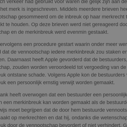
h verkeer had gebruikt voor waren die gelijk zijn aan d
het merk is ingeschreven. Middels meerdere brieven hee
otschap gesommeerd om de inbreuk op haar merkrecht t
kt te houden. Op deze brieven werd niet gereageerd do
chap en de merkinbreuk werd evenmin gestaakt.
vervolgens een procedure gestart waarin onder meer we
 dat de vennootschap iedere merkinbreuk zou staken en
n. Daarnaast heeft Apple gevorderd dat de bestuurders
hap, zouden worden veroordeeld tot vergoeding van de 
uk ontstane schade. Volgens Apple kon de bestuurders
uk een persoonlijk ernstig verwijt worden gemaakt.
ank heeft overwogen dat een bestuurder een persoonlijk
an een merkinbreuk kan worden gemaakt als de bestuurd
rwijs moet begrijpen dat de door hem bestuurde vennoot
aakt op merkrechten en dat hij, ondanks die wetenschap
uk door de vennootschap bevordert of niet verhindert. G