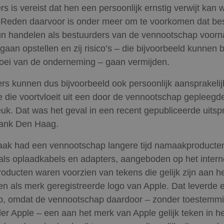
rs is vereist dat hen een persoonlijk ernstig verwijt kan
Reden daarvoor is onder meer om te voorkomen dat be
hun handelen als bestuurders van de vennootschap voorn
gaan opstellen en zij risico’s – die bijvoorbeeld kunnen 
oei van de onderneming – gaan vermijden.
rs kunnen dus bijvoorbeeld ook persoonlijk aansprakelijk
 die voortvloeit uit een door de vennootschap gepleegd
uk. Dat was het geval in een recent gepubliceerde uitsp
bank Den Haag.
aak had een vennootschap langere tijd namaakproducte
als oplaadkabels en adapters, aangeboden op het intern
ducten waren voorzien van tekens die gelijk zijn aan h
n als merk geregistreerde logo van Apple. Dat leverde 
p, omdat de vennootschap daardoor – zonder toestemm
r Apple – een aan het merk van Apple gelijk teken in he