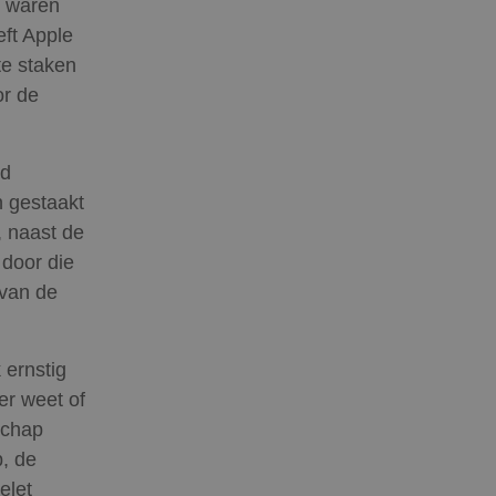
e waren
ft Apple
e staken
or de
rd
 gestaakt
, naast de
door die
 van de
 ernstig
er weet of
schap
, de
elet