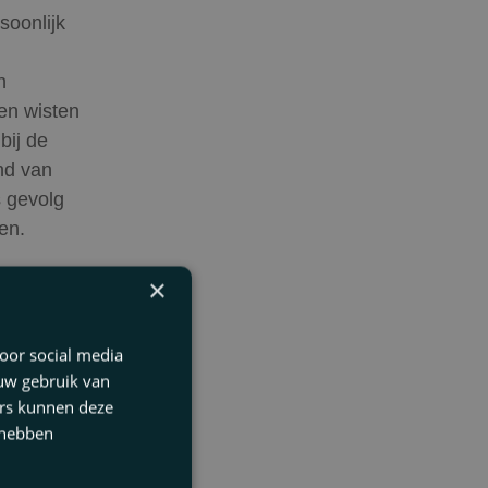
soonlijk
n
en wisten
bij de
nd van
s gevolg
en.
houders
×
en
t kan
oor social media
reuk
 uw gebruik van
 dat zij
ers kunnen deze
er als zij
 hebben
deren.