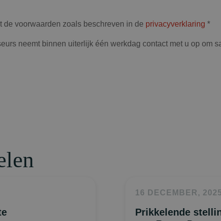
et de voorwaarden zoals beschreven in de
privacyverklaring
*
eurs neemt binnen uiterlijk één werkdag contact met u op om 
elen
16 DECEMBER, 202
te
Prikkelende stelli