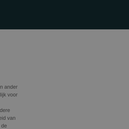
en ander
ijk voor
ndere
eid van
 de