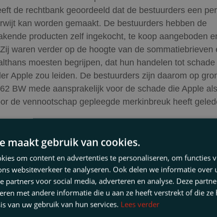
eft de rechtbank geoordeeld dat de bestuurders een per
erwijt kan worden gemaakt. De bestuurders hebben de
kende producten zelf ingekocht, te koop aangeboden e
 Zij waren verder op de hoogte van de sommatiebrieven 
althans moesten begrijpen, dat hun handelen tot schade 
r Apple zou leiden. De bestuurders zijn daarom op gro
:162 BW mede aansprakelijk voor de schade die Apple al
or de vennootschap gepleegde merkinbreuk heeft geled
praak is een mooi voorbeeld van het gegeven dat merk
estuurders van een inbreukmakende vennootschap kunn
e maakt gebruik van cookies.
n als hen van die inbreuk een persoonlijk ernstig verwij
ies om content en advertenties te personaliseren, om functies v
maakt. Voor bestuurders van een vennootschap die inb
ons websiteverkeer te analyseren. Ook delen we informatie over
het merkrecht van een ander is het goed om te realiseren
e partners voor social media, adverteren en analyse. Deze partn
de merkhouder aansprakelijk gesteld kunnen worden. Zek
en met andere informatie die u aan ze heeft verstrekt of die ze
n om de merkinbreuk te verhinderen of deze zelfs bevor
is van uw gebruik van hun services.
Lees verder