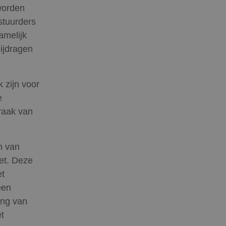
 worden
stuurders
amelijk
bijdragen
 zijn voor
e
raak van
n van
et. Deze
et
een
ing van
t