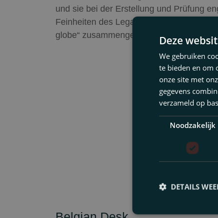
und sie bei der Erstellung und Prüfung en
Feinheiten des Legal English. Dank der in
globe“ zusammengearbeitet werden.
Deze websit
We gebruiken cook
te bieden en om 
onze site met onz
gegevens combiner
verzameld op bas
Noodzakelijk
DETAILS WE
Belgian Desk