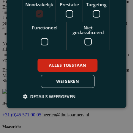
Herr Siep Lousberg konzentriert sich bei Thuis Partners mit großem
Noodzakelijk
Prestatie
Targeting
Engagement auf das Insolvenz- und Gesellschaftsrecht. Er
unterstützt Insolvenzverwalter bei Insolvenzfällen und berät
Unternehmer in rechtlichen Fragestellungen, wobei er stets
praxisorientierte und umsetzbare Lösungen anstrebt. Dabei arbeitet
Functioneel
Niet
er effizient und verständlich, wobei die Interessen der Mandanten
geclassificeerd
immer im Vordergrund stehen.
Neben dem Insolvenz- und Gesellschaftsrecht ist Siep auch im
allgemeinen Rechtsbereich tätig. Dies ermöglicht ihm, eine
umfassende juristische Dienstleistung anzubieten und Mandanten in
verschiedenen Rechtsgebieten zu unterstützen.
ALLES TOESTAAN
Er schloss 2024 sein Studium an der Universität Maastricht mit dem
Master in Handels- und Gesellschaftsrecht ab. Seit Januar 2025 ist
Siep bei Thuis Partners tätig.
WEIGEREN
DETAILS WEERGEVEN
Heerlen
+31 (0)45 571 90 05
heerlen@thuispartners.nl
Maastricht