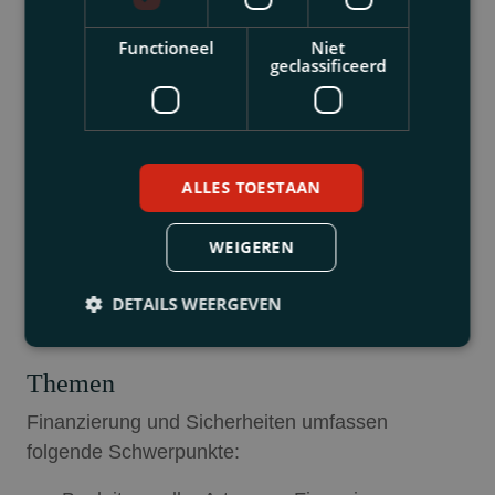
Absicherung von Finanzierungen und
Sicherheitsleistungen. Wir tun dies nicht nur für
Functioneel
Niet
niederländische Finanziers, sondern auch für
geclassificeerd
ausländische Parteien, die in niederländische
Unternehmen investiert haben.
Wir führen auch Verfahren gegen verschiedene
ALLES TOESTAAN
Banken. Themen sind alle mit Zinsderivaten
verbundenen Probleme, einschließlich der
WEIGEREN
Verfahren für die ordnungsgemäße Umsetzung
des Herstelkaders.
DETAILS WEERGEVEN
Themen
Finanzierung und Sicherheiten umfassen
folgende Schwerpunkte: