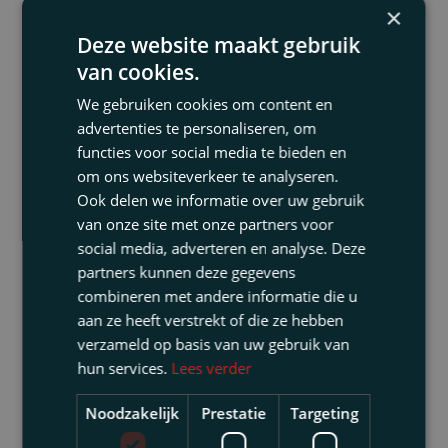
beraten auch zu den Prozesschancen einer
×
Forderung gegenüber der Bank in Bezug auf
Deze website maakt gebruik
Zinsswaps. Wir unterstützen Unternehmer in
van cookies.
Verhandlungen mit der Bank, um Probleme rund
We gebruiken cookies om content en
um die geschlossenen Zinsderivate zu lösen. In
advertenties te personaliseren, om
diesem Zusammenhang arbeiten wir auch eng mit
functies voor social media te bieden en
Finanzexperten zusammen. Sie bewerten die
om ons websiteverkeer te analyseren.
technischen Fehler in einem Zinsswap und
Ook delen we informatie over uw gebruik
berechnen den daraus entstandenen Schaden.
van onze site met onze partners voor
social media, adverteren en analyse. Deze
partners kunnen deze gegevens
combineren met andere informatie die u
Verfahren
aan ze heeft verstrekt of die ze hebben
Bei Bedarf unterstützen wir Sie bei
verzameld op basis van uw gebruik van
hun services.
Lees verder
Rechtsstreitigkeiten: bei der Eintreibung der
Rückzahlung von Krediten, bei der Einforderung
Noodzakelijk
Prestatie
Targeting
von Sicherheitsleistungen und bei der rechtlichen