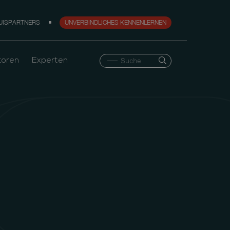
UISPARTNERS
UNVERBINDLICHES KENNENLERNEN
toren
Experten