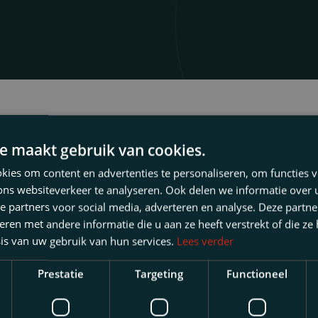
e maakt gebruik van cookies.
en sind bei der
Niederländischen Anwaltskammer
regi
ies om content en advertenties te personaliseren, om functies v
ie Anwaltschaft. Die NOVA wurde am 1. Oktober 1952 a
ons websiteverkeer te analyseren. Ook delen we informatie over
det.
e partners voor social media, adverteren en analyse. Deze partn
en met andere informatie die u aan ze heeft verstrekt of die ze
 Sie weitere Informationen über die Anwaltschaft als 
is van uw gebruik van hun services.
Lees verder
umente sowie Gesetze und Vorschriften, einschließlich
gels), dem alle Anwälte unterworfen sind.
Prestatie
Targeting
Functioneel