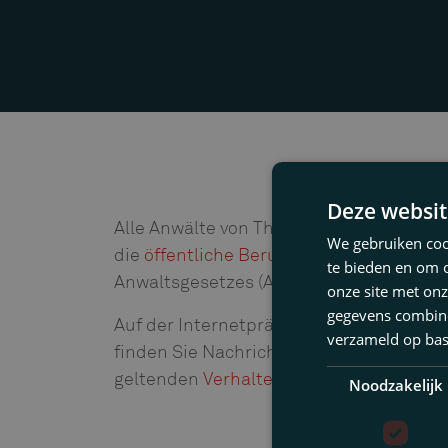
Deze websit
Alle Anwälte von Thuis Partners Advocat
We gebruiken cook
die
öffentliche Berufsorganisation
für d
te bieden en om 
Anwaltsgesetzes (Advocatenwet) gegrün
onze site met onz
gegevens combiner
Auf der Internetpräsenz der NOvA finden
verzameld op bas
finden Sie Nachrichten, spezifische Dok
geltenden
Verhaltenskodexes
(gedragsre
Noodzakelijk