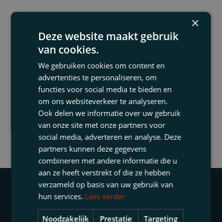
×
Labour law
Deze website maakt gebruik
van cookies.
Areas of expertises
We gebruiken cookies om content en
advertenties te personaliseren, om
functies voor social media te bieden en
Labour Law & Restructuring
om ons websiteverkeer te analyseren.
Ook delen we informatie over uw gebruik
Education Law
van onze site met onze partners voor
social media, adverteren en analyse. Deze
partners kunnen deze gegevens
combineren met andere informatie die u
aan ze heeft verstrekt of die ze hebben
verzameld op basis van uw gebruik van
hun services.
Lees verder
Noodzakelijk
Prestatie
Targeting