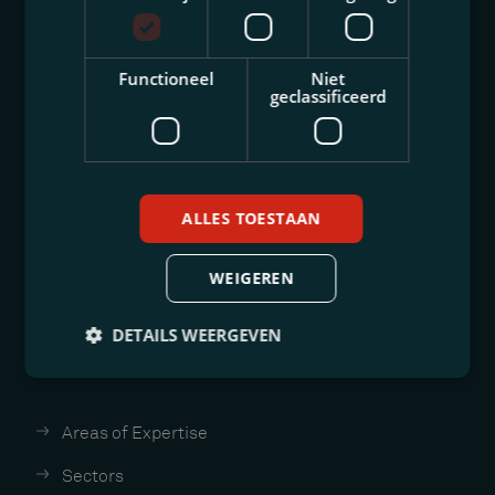
Functioneel
Niet
geclassificeerd
Location Heerlen
+31 (0)45 571 90 05
heerlen@thuispartners.nl
ALLES TOESTAAN
Location Maastricht
+31 (0)43 352 13 97
WEIGEREN
maastricht@thuispartners.nl
DETAILS WEERGEVEN
Schedule an appointment
Areas of Expertise
Sectors