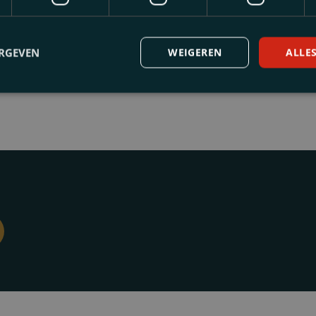
minal Law
ERGEVEN
WEIGEREN
ALLE
erests