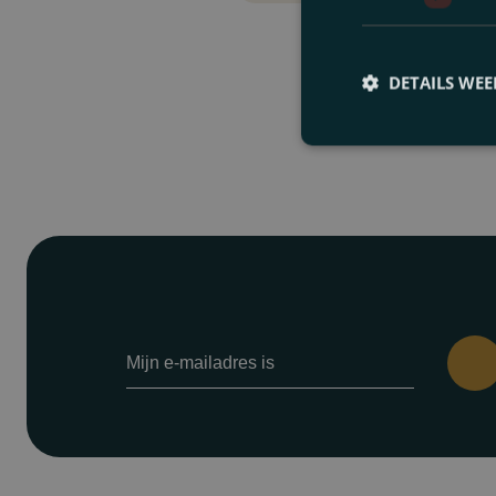
Contract Law
Economic & Fiscal Cri
DETAILS WE
Inheritance Law
Family Law
Finance & Security Int
Tenancy Law
Intellectual Property