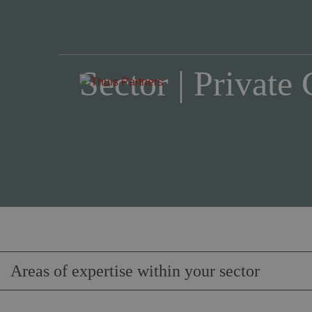
Sector | Private 
Areas of expertise within your sector