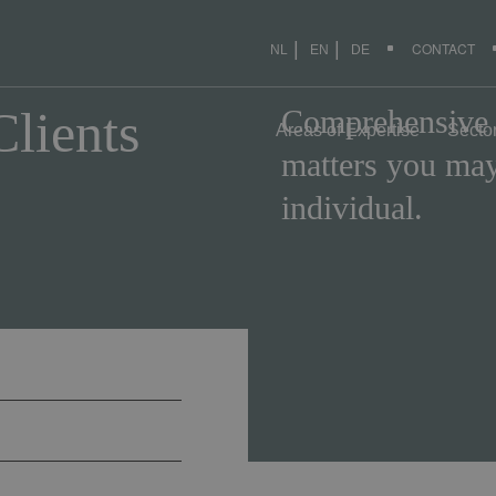
CONTACT
NL
EN
DE
Clients
Comprehensive le
Areas of Expertise
Secto
matters you may 
individual.