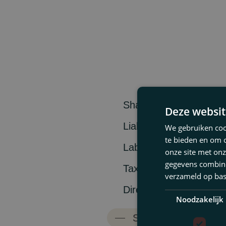
Shareholder Disputes
Deze websit
Liability and Insuranc
We gebruiken cook
te bieden en om 
Labour Law & Restruct
onze site met onz
gegevens combiner
Tax Law & Fiscal Advo
verzameld op bas
Director’s Liability
Noodzakelijk
Administrative & Envi
Show all