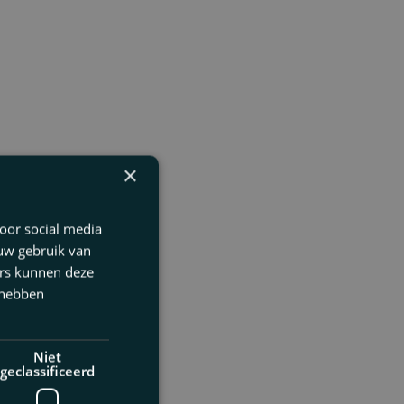
×
oor social media
 uw gebruik van
ers kunnen deze
 hebben
Niet
geclassificeerd