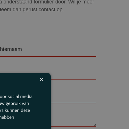
 via onderstaand formulier door. Wil je meer
Neem dan gerust contact op.
hternaam
reist)
×
oor social media
 uw gebruik van
ers kunnen deze
 hebben