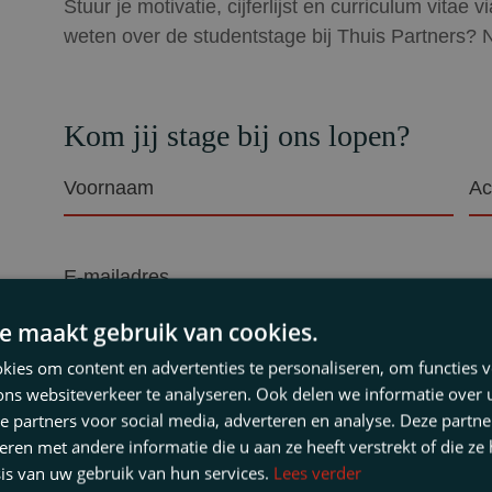
Stuur je motivatie, cijferlijst en curriculum vitae
weten over de studentstage bij Thuis Partners? 
Kom jij stage bij ons lopen?
Voornaam
Ac
(Vereist)
(Ve
E-
mailadres
(Vereist)
e maakt gebruik van cookies.
Telefoon
ies om content en advertenties te personaliseren, om functies v
ons websiteverkeer te analyseren. Ook delen we informatie over
e partners voor social media, adverteren en analyse. Deze partn
Vul
en met andere informatie die u aan ze heeft verstrekt of die ze
hier
is van uw gebruik van hun services.
Lees verder