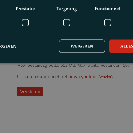
uw
bericht
Prestatie
Targeting
Functioneel
Bestand
(Vereist)
in
(Vereist)
Sleep bestanden h
Selecteer bes
ERGEVEN
WEIGEREN
ALLE
Max. bestandsgrootte: 512 MB, Max. aantal bestanden: 10.
Privacybeleid
Ik ga akkoord met het
privacybeleid
.
(Vereist)
(Vereist)