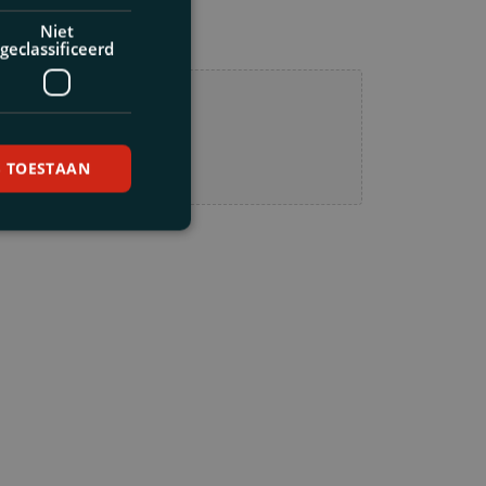
Niet
geclassificeerd
ierheen of
tanden
S TOESTAAN