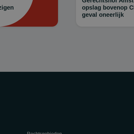
Gerechtshof Amst
zigen
opslag bovenop CP
geval oneerlijk
Rechtsgebieden