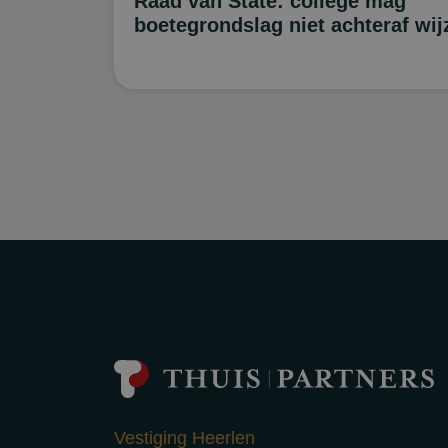
Raad van State: college mag
boetegrondslag niet achteraf wij
Vestiging Heerlen