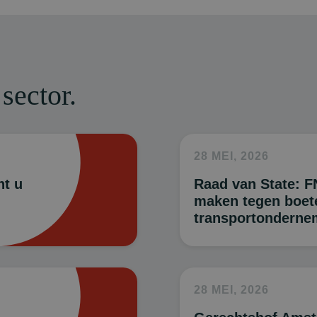
sector.
28 MEI, 2026
nt u
Raad van State: 
maken tegen boet
transportonderne
28 MEI, 2026