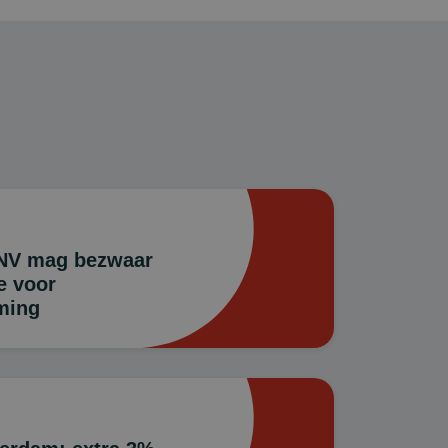
FNV mag bezwaar
e voor
ming