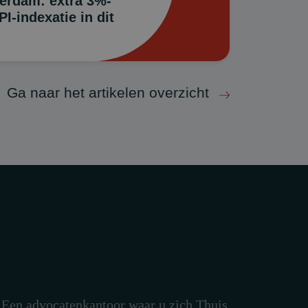
erdam: extra 3%-
I-indexatie in dit
Ga naar het artikelen overzicht
Een advocatenkantoor waar u zich Thuis