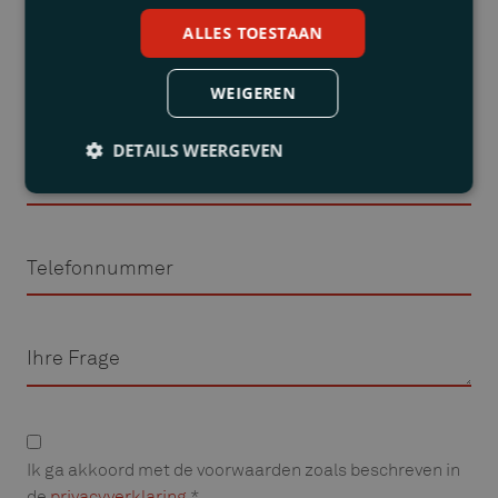
ALLES TOESTAAN
Nachname
WEIGEREN
DETAILS WEERGEVEN
E-
Mail
Adresse
Telefon
Frage
Privacyverklaring
Ik ga akkoord met de voorwaarden zoals beschreven in
de
privacyverklaring
*