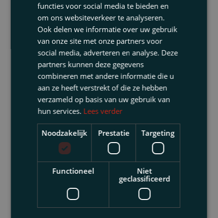
championships.'
functies voor social media te bieden en
om ons websiteverkeer te analyseren.
Ook delen we informatie over uw gebruik
- Michael Jordan
van onze site met onze partners voor
social media, adverteren en analyse. Deze
partners kunnen deze gegevens
combineren met andere informatie die u
aan ze heeft verstrekt of die ze hebben
verzameld op basis van uw gebruik van
hun services.
Lees verder
Noodzakelijk
Prestatie
Targeting
Unverbindliches Kennenlernen?
Gerne besprechen wir Ihre persönliche Situation bei
Functioneel
Niet
geclassificeerd
einem unverbindlichen Kennenlernen mit einem für Sie
relevanten Spezialisten
Vorname