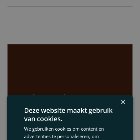
.Talent wins games,
×
Deze website maakt gebruik
but teamwork and
van cookies.
intelligence win
We gebruiken cookies om content en
advertenties te personaliseren, om