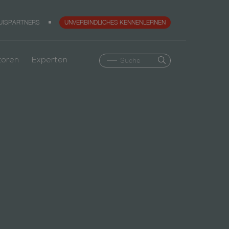
UISPARTNERS
UNVERBINDLICHES KENNENLERNEN
toren
Experten