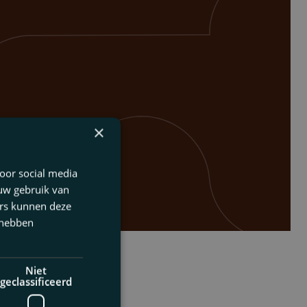
×
oor social media
 uw gebruik van
ers kunnen deze
 hebben
Niet
geclassificeerd