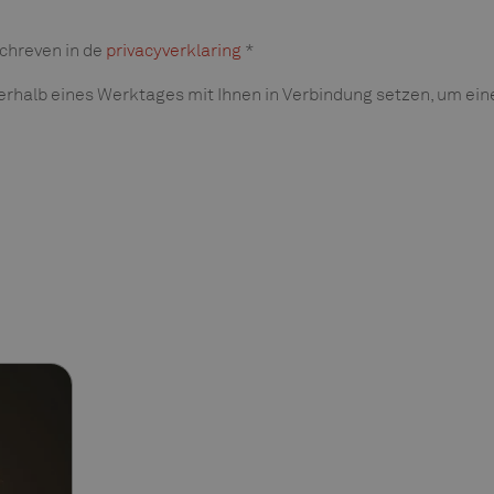
chreven in de
privacyverklaring
*
nerhalb eines Werktages mit Ihnen in Verbindung setzen, um ei