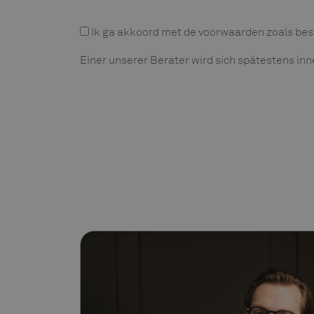
Privacyverklaring
Ik ga akkoord met de voorwaarden zoals bes
Einer unserer Berater wird sich spätestens in