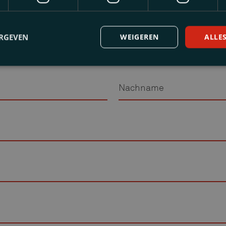
ERGEVEN
WEIGEREN
ALLE
nen?
on bei einem unverbindlichen Kennenlernen mit einem für Sie re
Nachname