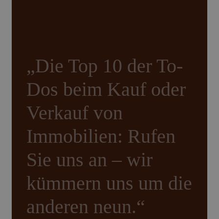
„Die Top 10 der To-
Dos beim Kauf oder
Verkauf von
Immobilien: Rufen
Sie uns an – wir
kümmern uns um die
anderen neun.“