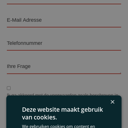
E-
Mail
Adresse
Telefon
Frage
Privacyverklaring
Ik ga akkoord met de voorwaarden zoals beschreven in
×
de
privacyverklaring
*
Deze website maakt gebruik
Einer unserer Berater wird sich spätestens innerhalb
van cookies.
eines Werktages mit Ihnen in Verbindung setzen, um
We gebruiken cookies om content en
einen Termin zu vereinbaren