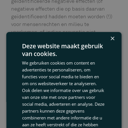
geïdentificeerde negatieve effecten (of
negatieve effecten die op basis daarvan
geïdentificeerd hadden moeten worden (!))
voor mensenrechten en milieu te
voorkomen, of, indien preventie niet
×
mogelijk is, afdoende te beperken.
Deze website maakt gebruik
Stap 4 is dat de onderneming
van cookies.
klachtprocedures moeten inrichten waarbij
We gebruiken cookies om content en
betrokkenen (waaronder werknemers,
advertenties te personaliseren, om
vakbonden, organisaties uit het middenveld,
functies voor social media te bieden en
etc.) klachten kunnen indienen indien zij
om ons websiteverkeer te analyseren.
gerechtvaardigde bezorgdheid hebben over
Ook delen we informatie over uw gebruik
van onze site met onze partners voor
feitelijke of potentiële negatieve effecten op
social media, adverteren en analyse. Deze
de mensenrechten en negatieve milieu
partners kunnen deze gegevens
aspecten van de activiteiten van de
combineren met andere informatie die u
onderneming.
aan ze heeft verstrekt of die ze hebben