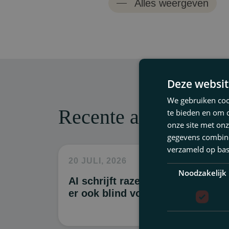
Alles weergeven
Bouwrecht
Contractenrecht
Economisch & fiscaal s
Failissementsrecht & h
Deze websit
We gebruiken cook
Financieringen & zeke
Recente artikelen
te bieden en om 
Fusie & overnames
onze site met onz
gegevens combiner
Governance & toezicht
verzameld op bas
20 JULI, 2026
Huurrecht
Noodzakelijk
AI schrijft razendsnel. Maar teke
Intellectuele eigendom
er ook blind voor?
Ondernemings- & venn