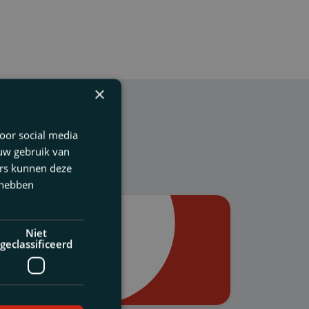
×
oor social media
 uw gebruik van
ers kunnen deze
 hebben
Niet
FNV mag bezwaar
geclassificeerd
e voor
ming