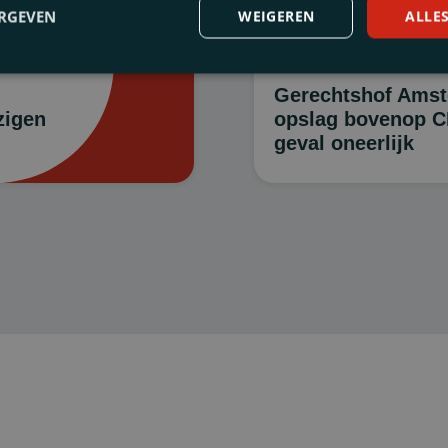
rming
ERGEVEN
WEIGEREN
ALLE
nkomsten
28 MEI, 2026
Gerechtshof Amst
zigen
opslag bovenop CP
geval oneerlijk