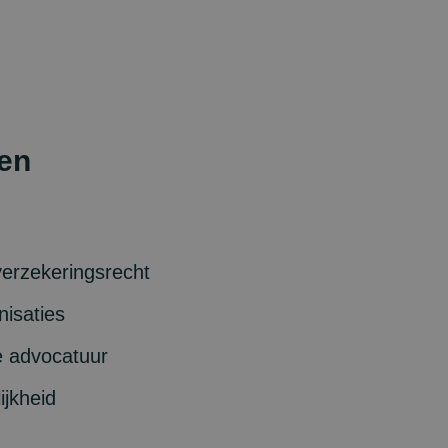
en
verzekeringsrecht
nisaties
le advocatuur
ijkheid
recht