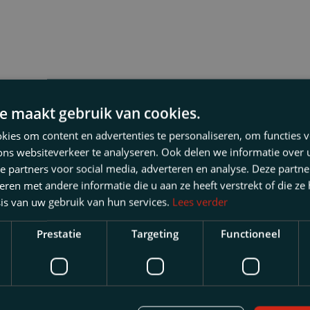
trafrecht
erstructureringen
e maakt gebruik van cookies.
ies om content en advertenties te personaliseren, om functies v
rheden
ons websiteverkeer te analyseren. Ook delen we informatie over
e partners voor social media, adverteren en analyse. Deze partn
en met andere informatie die u aan ze heeft verstrekt of die ze
is van uw gebruik van hun services.
Lees verder
28 MEI, 2026
Prestatie
Targeting
Functioneel
nt u
Raad van State: 
maken tegen boet
transportonderne
ootschapsrecht