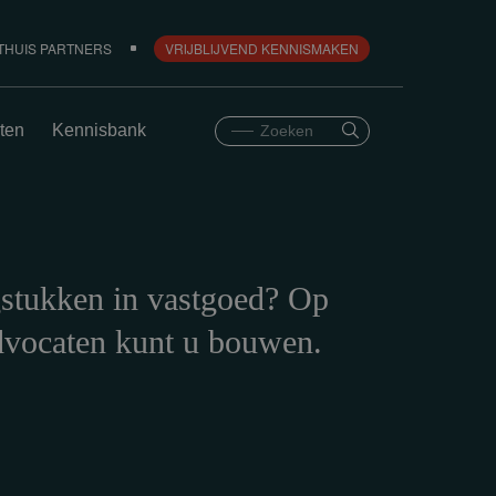
THUIS PARTNERS
VRIJBLIJVEND KENNISMAKEN
ten
Kennisbank
gstukken in vastgoed? Op
dvocaten kunt u bouwen.