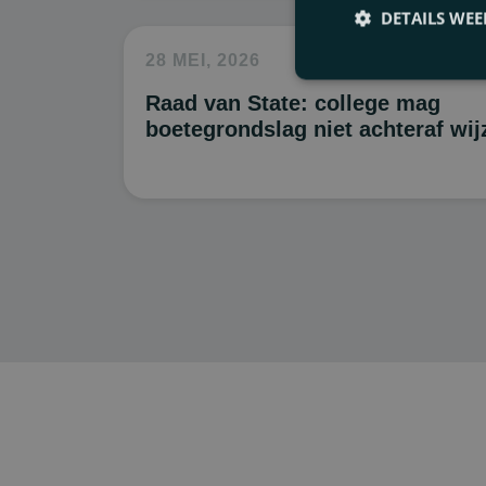
Privacy & databesche
DETAILS WE
Samenwerkingsoveree
28 MEI, 2026
Subsidies
Raad van State: college mag
boetegrondslag niet achteraf wij
Vastgoedrecht