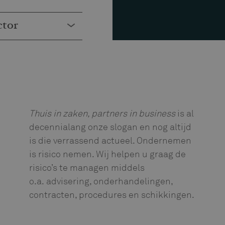
ctor
Thuis in zaken, partners in business
is al
decennialang onze slogan en nog altijd
is die verrassend actueel. Ondernemen
is risico nemen. Wij helpen u graag de
risico’s te managen middels
o.a. advisering, onderhandelingen,
contracten, procedures en schikkingen.