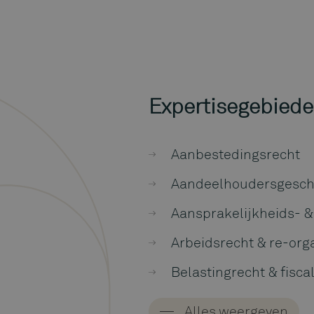
Expertisegebied
Aanbestedingsrecht
Aandeelhoudersgesch
Aansprakelijkheids- &
Arbeidsrecht & re-org
Belastingrecht & fisca
Bestuurdersaansprake
Alles weergeven