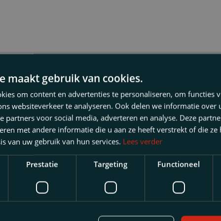
srecht
strafrecht
herstructureringen
e maakt gebruik van cookies.
ging familiebedrijf
ies om content en advertenties te personaliseren, om functies v
ons websiteverkeer te analyseren. Ook delen we informatie over
erheden
e partners voor social media, adverteren en analyse. Deze partn
en met andere informatie die u aan ze heeft verstrekt of die ze
is van uw gebruik van hun services.
Lees verder
28 MEI, 2026
Prestatie
Targeting
Functioneel
 u er
Raad van State: F
maken tegen boete
transportonderne
m
nootschapsrecht