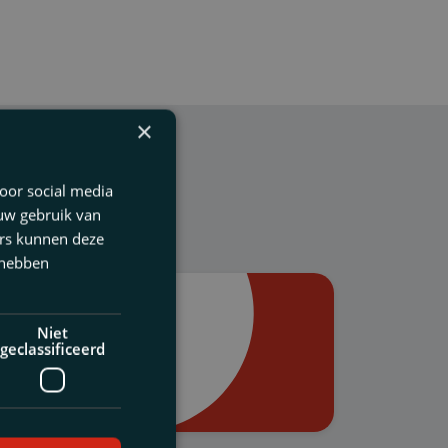
×
oor social media
 uw gebruik van
ers kunnen deze
 hebben
Niet
NV mag bezwaar
geclassificeerd
 voor
ming