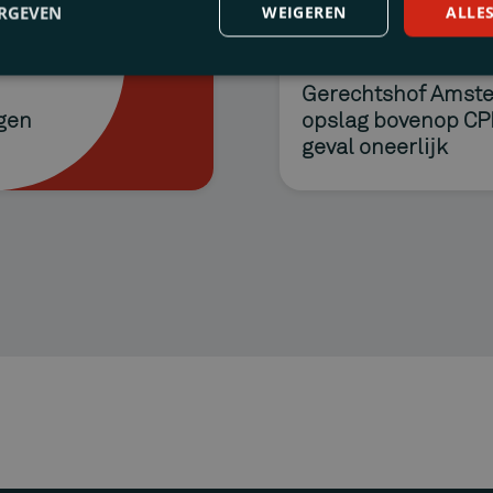
ERGEVEN
WEIGEREN
ALLE
en
28 MEI, 2026
rming
Gerechtshof Amste
igen
opslag bovenop CPI-
enkomsten
geval oneerlijk