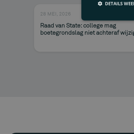
DETAILS WE
Overheidsdeelneming
28 MEI, 2026
Privacy & databesche
Raad van State: college mag
boetegrondslag niet achteraf wijz
Samenwerkingsovere
Startup & scale up
Subsidies