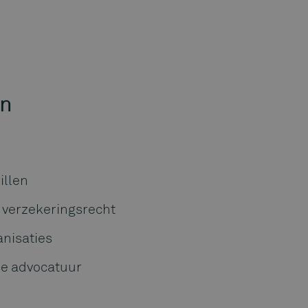
en
illen
 verzekeringsrecht
anisaties
le advocatuur
lijkheid