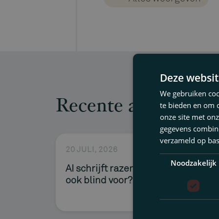
Bestuurs- & omgeving
Contractenrecht
Economisch & fiscaal 
Failissementsrecht & 
Deze websit
Familiestatuut & opvol
We gebruiken cook
Recente artikelen
te bieden en om 
Financieringen & zek
onze site met onz
gegevens combiner
Fusie & overnames
verzameld op bas
20 JULI, 2026
Governance & toezicht
Noodzakelijk
AI schrijft razendsnel. Maar tekent
Huurrecht
ook blind voor?
Intellectuele eigendo
Ondernemings- & ven