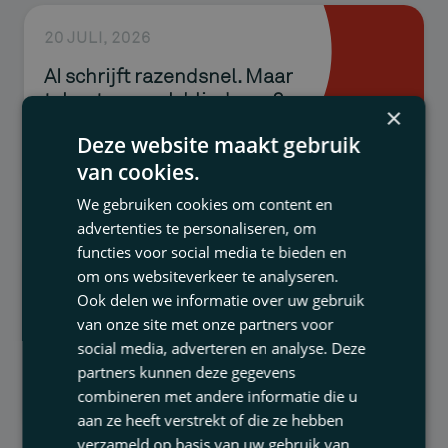
Fusie & overnames
20 JULI, 2026
Governance & toezicht
AI schrijft razendsnel. Maar
Huurrecht
tekent u er ook blind voor?
×
Ondernemings- & vennootschapsrecht
Deze website maakt gebruik
Onderwijsrecht
van cookies.
We gebruiken cookies om content en
Privacy & databescherming
advertenties te personaliseren, om
Samenwerkingsovereenkomsten
functies voor social media te bieden en
om ons websiteverkeer te analyseren.
28 MEI, 2026
Subsidies
Ook delen we informatie over uw gebruik
Raad van State: FNV mag
van onze site met onze partners voor
bezwaar maken tegen boete
social media, adverteren en analyse. Deze
voor transportonderneming
partners kunnen deze gegevens
combineren met andere informatie die u
aan ze heeft verstrekt of die ze hebben
verzameld op basis van uw gebruik van