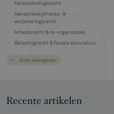
Aanbestedingsrecht
Aansprakelijkheids- &
verzekeringsrecht
Arbeidsrecht & re-organisaties
Belastingrecht & fiscale advocatuur
Bestuurdersaansprakelijkheid
Alles weergeven
Bestuurs- & omgevingsrecht
Contractenrecht
Failissementsrecht &
herstructureringen
Recente artikelen
Financieringen & zekerheden