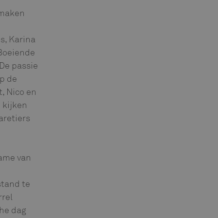
smaken
s, Karina
 Boeiende
 De passie
op de
, Nico en
 kijken
aretiers
name van
stand te
rrel
che dag