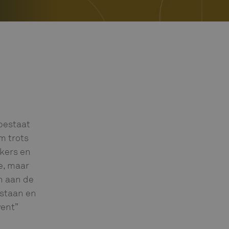
 bestaat
m trots
rkers en
e, maar
n aan de
 staan en
vent”