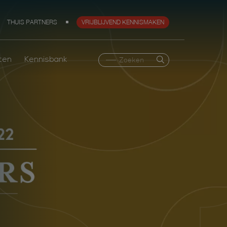
THUIS PARTNERS
VRIJBLIJVEND KENNISMAKEN
ten
Kennisbank