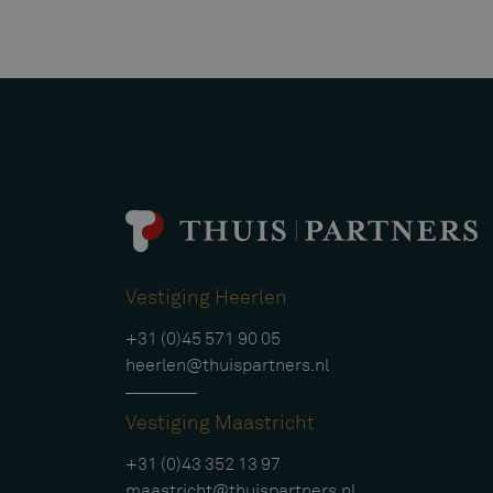
Vestiging Heerlen
+31 (0)45 571 90 05
heerlen@thuispartners.nl
Vestiging Maastricht
+31 (0)43 352 13 97
maastricht@thuispartners.nl