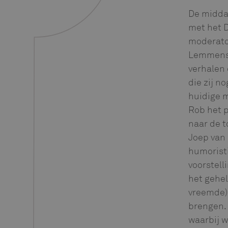
De midda
met het D
moderato
Lemmens e
verhalen 
die zij n
huidige m
Rob het 
naar de t
Joep van
humoristi
voorstell
het gehel
vreemde) 
brengen. 
waarbij w