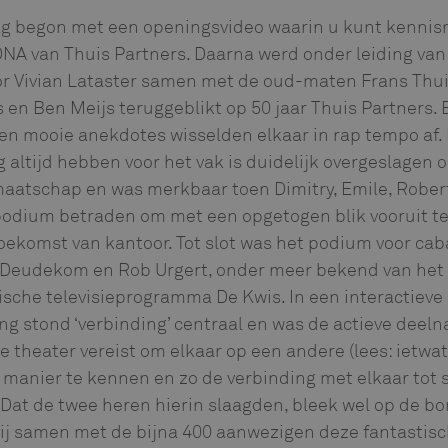
g begon met een openingsvideo waarin u kunt kenni
NA van Thuis Partners. Daarna werd onder leiding van
r Vivian Lataster samen met de oud-maten Frans Thui
n Ben Meijs teruggeblikt op 50 jaar Thuis Partners.
en mooie anekdotes wisselden elkaar in rap tempo af.
og altijd hebben voor het vak is duidelijk overgeslagen 
aatschap en was merkbaar toen Dimitry, Emile, Robert
podium betraden om met een opgetogen blik vooruit te
oekomst van kantoor. Tot slot was het podium voor cab
 Deudekom en Rob Urgert, onder meer bekend van het
sche televisieprogramma De Kwis. In een interactieve
ing stond ‘verbinding’ centraal en was de actieve deel
e theater vereist om elkaar op een andere (lees: ietwat
manier te kennen en zo de verbinding met elkaar tot 
Dat de twee heren hierin slaagden, bleek wel op de bo
ij samen met de bijna 400 aanwezigen deze fantastis