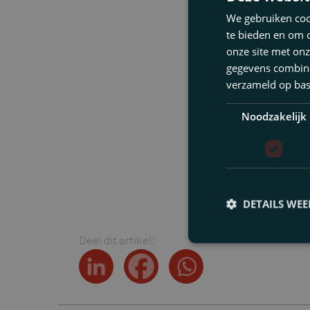
We gebruiken cook
te bieden en om 
onze site met onz
gegevens combiner
verzameld op bas
Noodzakelijk
Een 
enor
DETAILS WE
Deel dit artikel: