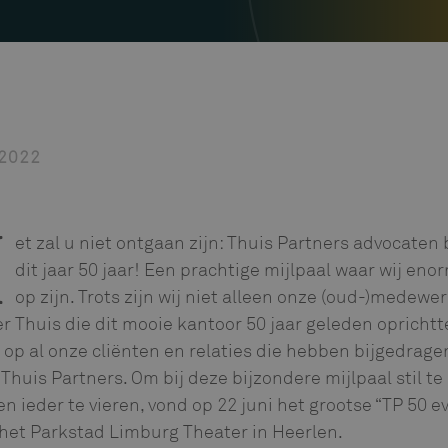
 2022
et zal u niet ontgaan zijn: Thuis Partners advocaten
H
dit jaar 50 jaar! Een prachtige mijlpaal waar wij enor
op zijn. Trots zijn wij niet alleen onze (oud-)medewe
 Thuis die dit mooie kantoor 50 jaar geleden oprichtt
op al onze cliënten en relaties die hebben bijgedrage
 Thuis Partners. Om bij deze bijzondere mijlpaal stil te
en ieder te vieren, vond op 22 juni het grootse “TP 50 e
 het Parkstad Limburg Theater in Heerlen.