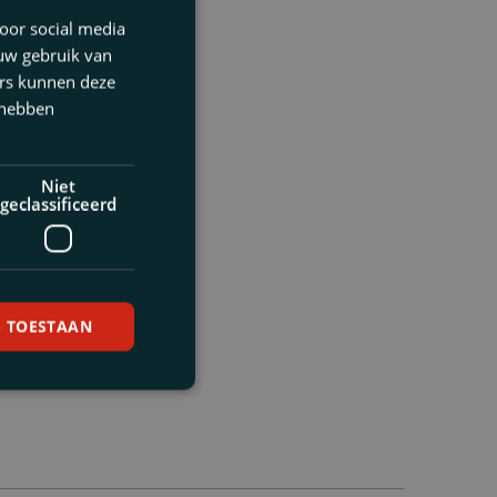
oor social media
 uw gebruik van
ers kunnen deze
 hebben
Niet
geclassificeerd
S TOESTAAN