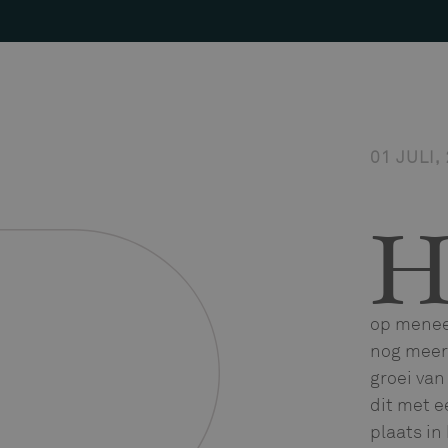
01 JULI,
op meneer
nog meer 
groei van
dit met e
plaats in