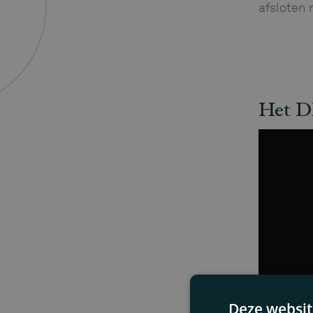
afsloten 
Het DN
Deze websit