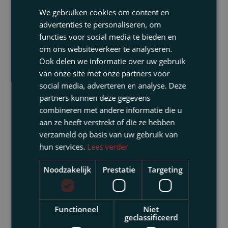
Advocaatkosten
We gebruiken cookies om content en
advertenties te personaliseren, om
Soms is het wenselijk of zelfs noodzakelijk
functies voor social media te bieden en
om als executeur een advocaat in te
om ons websiteverkeer te analyseren.
schakelen. Maar als blijkt dat dit onnodig
Ook delen we informatie over uw gebruik
was, dan moet de executeur zelf de kosten
van onze site met onze partners voor
dragen. Dit is bijvoorbeeld het geval
social media, adverteren en analyse. Deze
wanneer de omvang van de nalatenschap
partners kunnen deze gegevens
beperkt is en de afwikkeling daarvan relatief
combineren met andere informatie die u
aan ze heeft verstrekt of die ze hebben
eenvoudig. En als de executeur een
verzameld op basis van uw gebruik van
advocaat inschakelt om verweer te voeren in
hun services.
Lees verder
een ontslagprocedure, waarin wordt gesteld
dat hij zijn taak niet behoorlijk heeft
Noodzakelijk
Prestatie
Targeting
uitgevoerd? De kosten van die juridische
bijstand zijn doorgaans voor eigen rekening.
Blijkt het verzoek (totaal) ongegrond te zijn,
Functioneel
Niet
geclassificeerd
dan kan de verzoeker wel in de