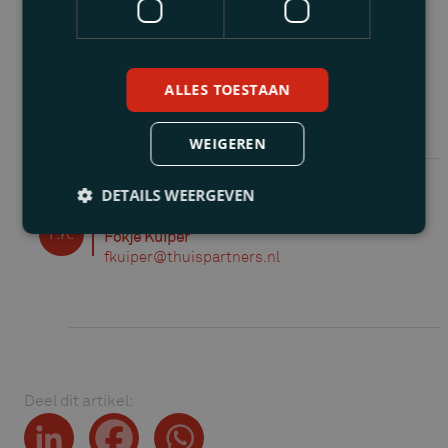
proceskosten worden veroordeeld.
ALLES TOESTAAN
WEIGEREN
Geschreven door
DETAILS WEERGEVEN
F.K.
Fokje Kuiper
fkuiper@thuispartners.nl
Deel dit artikel: