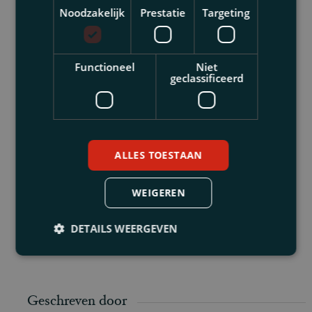
gevolgen de uitspraak zal hebben voor het
Noodzakelijk
Prestatie
Targeting
thans aanhangige wetsvoorstel is nog niet
bekend, maar dat er aanpassingen nodig
zijn, lijkt evident.
Functioneel
Niet
geclassificeerd
Indien u meer informatie wenst over de
juridische positie bij een doorstart uit
faillissement (al dan niet voorafgegaan door
een pre-pack) dan kunt u terecht bij mr. drs.
ALLES TOESTAAN
Rob Lemmens advocaat sectie insolventie-
en ondernemingsrecht;
WEIGEREN
rlemmens@thuispartners.nl
).
DETAILS WEERGEVEN
Geschreven door