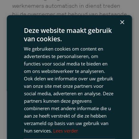
werknemers automatisch in dienst treden
bij de overnemer met behoud van bestaande
×
arbeidsvoorwaarden (en aanspraken op
Deze website maakt gebruik
transitievergoeding bij einde
van cookies.
dienstverband). De verwachting is dat er een
sterke precedentwerking zal uitgaan van de
We gebruiken cookies om content en
uitspraak van het Hof van Justitie en dat
advertenties te personaliseren, om
functies voor social media te bieden en
rechtbanken voortaan zeer terughoudend
om ons websiteverkeer te analyseren.
zullen zijn met het toestaan van de pre-
Ook delen we informatie over uw gebruik
pack. Bovendien is de kans op een
van onze site met onze partners voor
succesvolle doorstart na een pre-pack een
social media, adverteren en analyse. Deze
stuk kleiner geworden wanneer de
partners kunnen deze gegevens
doorstarter er rekening mee moet houden
combineren met andere informatie die u
dat al het personeel van de failliete
aan ze heeft verstrekt of die ze hebben
onderneming automatisch in dienst treedt
verzameld op basis van uw gebruik van
hun services.
Lees verder
bij de doorstartende vennootschap. Welke