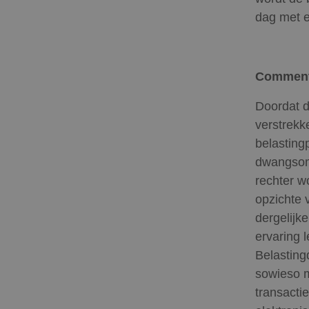
dag met 
Comme
Doordat d
verstrekke
belasting
dwangsom i
rechter w
opzichte 
dergelijk
ervaring l
Belasting
sowieso m
transacti