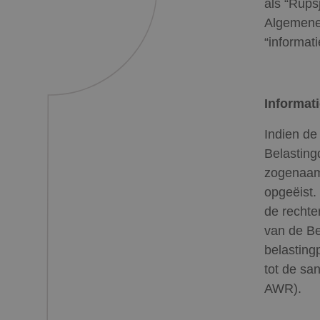
als “Rups
Algemene
“informat
Informat
Indien de
Belasting
zogenaamd
opgeëist.
de rechte
van de Be
belastingp
tot de san
AWR).