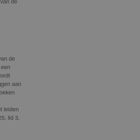
a van de
van de
 een
ordt
eggen aan
zoeken
t leiden
5, lid 3,