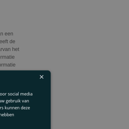
an een
eeft de
rvan het
ormatie
ormatie
n dus niet
×
oor social media
 uw gebruik van
ers kunnen deze
 hebben
ica
had