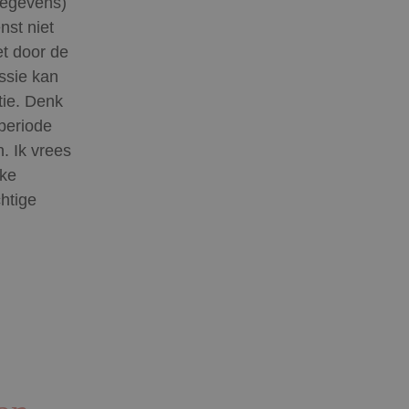
gegevens)
nst niet
et door de
ssie kan
tie. Denk
periode
. Ik vrees
jke
chtige