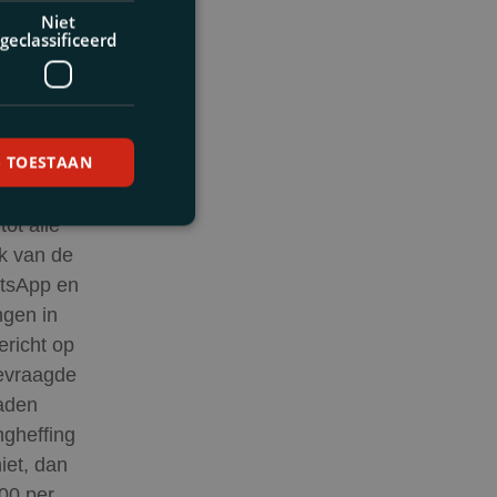
itenlandse
Niet
geclassificeerd
 controle”
 waren
n deze
ef terecht
S TOESTAAN
se
ot alle
k van de
atsApp en
ngen in
ericht op
gevraagde
raden
ngheffing
iet, dan
00 per