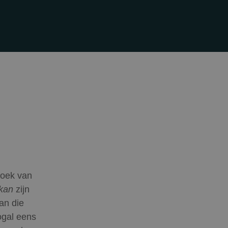
rzoek van
kan
zijn
an die
ogal eens