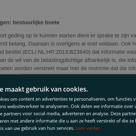
gen: bestuurlijke boete
rt geding op te kunnen starten dient er sprake te zijn v
nd belang. Daaraan is overigens al snel voldaan. Ook h
 beslist (ECLI:NL:HR:2013:BZ3640) dat informatie waa
n de wil van de belastingplichtige afhankelijk is, die inf
oeten worden verstrekt maar met de restrictie dat die inf
al worden gebruikt ten behoeve van de belastingheffing e
eboeting.
e maakt gebruik van cookies.
ies om content en advertenties te personaliseren, om functies v
ons websiteverkeer te analyseren. Ook delen we informatie over
tijkvoorbeeld: ECLI:NL:RBMNE:2022:3121
e partners voor social media, adverteren en analyse. Deze partn
en met andere informatie die u aan ze heeft verstrekt of die ze
t ging het in deze zaak om een leverancier in elektron
is van uw gebruik van hun services.
Lees verder
en belastingcontrole was opgestart. De Belastingdienst 