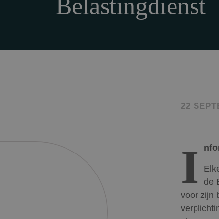
Belastingdienst
22 SEPT
I
nfo
Elke
de 
voor zijn
verplicht