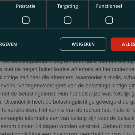
e uit het buitenland ontvangen dat een negental grote bu
Prestatie
Targeting
Functioneel
an de belastingplichtige (voorzichtig uitgedrukt) niet “in
ermoedelijk zogenaamde “ploffers”). Hun BTW-nummers
eld ingetrokken. De belastingplichtige leverde echter aa
emers op basis van het nultarief voor de BTW. Of dat tari
ERGEVEN
WEIGEREN
ALLE
ast, hangt mede af van de onderzoeksplicht van de
lichtige zelf en van de fiscale status van die buitenland
 De Belastingdienst vroeg om informatie met betrekking t
es met de negen buitenlandse afnemers en het onderzoe
plichtige zelf naar die afnemers, waaronder e-mails, Wh
vens. Vertegenwoordigers van de belastingplichtige gi
 met de Belastingdienst. Hun handelswijze was feitelijk g
en. Uiteindelijk heeft de belastingplichtige geweigerd de 
 te verstrekken. Het vonnis van de rechter laat niets te 
gevraagde informatie
kan
van belang zijn voor de belasti
aarom binnen 14 dagen worden verstrekt. Gebeurt dat n
belastingplichtige een dwangsom verschuldigd van € 5.0