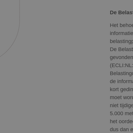
De Belas
Het behoe
informati
belasting
De Belast
gevonden:
(ECLI:NL:
Belasting
de inform
kort gedi
moet word
niet tijd
5.000 met
het oorde
dus dan e