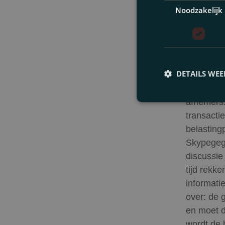
informati
Noodzakelijk
afnemers v
waren (v
bijvoorbe
grote afn
DETAILS WE
is toegep
belastingp
afnemers.
transacti
belasting
Skypegege
discussie
tijd rekk
informatie
over: de 
en moet d
wordt de 