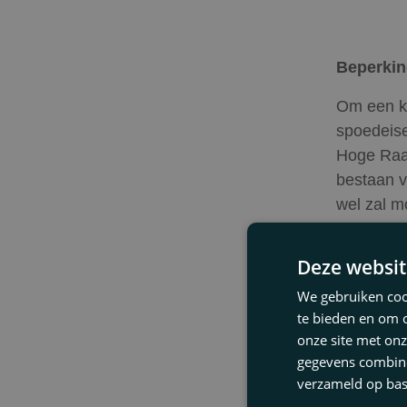
Beperkin
Om een ko
spoedeise
Hoge Raad
bestaan va
wel zal m
slechts z
voor de b
Deze websit
We gebruiken cook
te bieden en om 
Een prak
onze site met onz
gegevens combiner
Samengeva
verzameld op bas
waarbij e