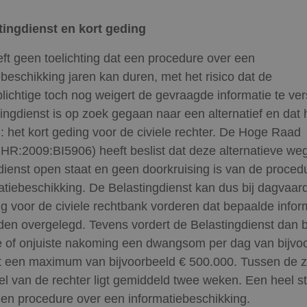
tingdienst en kort geding
ft geen toelichting dat een procedure over een
ebeschikking jaren kan duren, met het risico dat de
plichtige toch nog weigert de gevraagde informatie te ver
ingdienst is op zoek gegaan naar een alternatief en dat h
 het kort geding voor de civiele rechter. De Hoge Raad
HR:2009:BI5906) heeft beslist dat deze alternatieve we
dienst open staat en geen doorkruising is van de proced
atiebeschikking. De Belastingdienst kan dus bij dagvaard
ng voor de civiele rechtbank vorderen dat bepaalde infor
en overgelegd. Tevens vordert de Belastingdienst dan bi
ige of onjuiste nakoming een dwangsom per dag van bijvo
 een maximum van bijvoorbeeld € 500.000. Tussen de zi
el van de rechter ligt gemiddeld twee weken. Een heel st
en procedure over een informatiebeschikking.