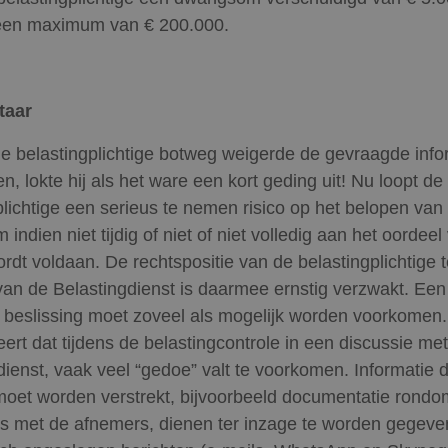
een maximum van € 200.000.
ntaar
e belastingplichtige botweg weigerde de gevraagde info
n, lokte hij als het ware een kort geding uit! Nu loopt de
plichtige een serieus te nemen risico op het belopen van
ndien niet tijdig of niet of niet volledig aan het oordeel
ordt voldaan. De rechtspositie van de belastingplichtige 
van de Belastingdienst is daarmee ernstig verzwakt. Een
e beslissing moet zoveel als mogelijk worden voorkomen
eert dat tijdens de belastingcontrole in een discussie me
dienst, vaak veel “gedoe” valt te voorkomen. Informatie d
oet worden verstrekt, bijvoorbeeld documentatie rondo
es met de afnemers, dienen ter inzage te worden gegeve