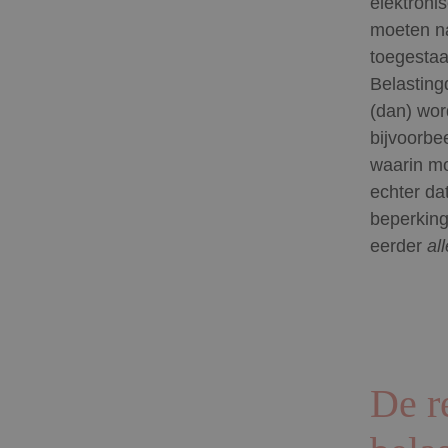
elektroni
moeten na
toegestaa
Belasting
(dan) wor
bijvoorbe
waarin mo
echter da
beperking
eerder
all
De r