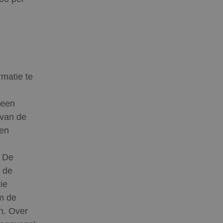
rmatie te
 een
 van de
ten
. De
t de
ie
m de
n. Over