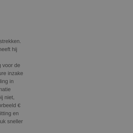
strekken.
eeft hij
g voor de
ure inzake
ing in
matie
j niet,
orbeeld €
tting en
uk sneller