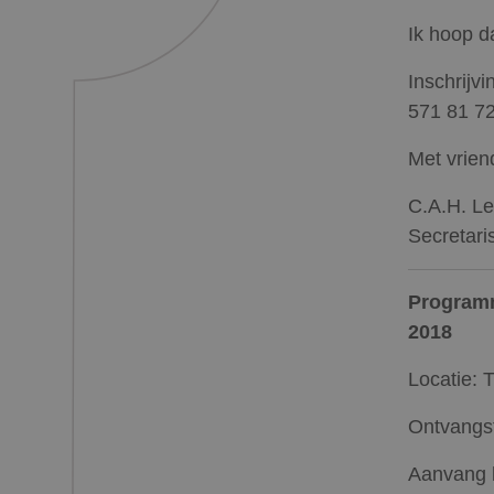
Ik hoop d
Inschrijv
571 81 7
Met vriend
C.A.H. 
Secretari
Program
2018
Locatie: 
Ontvangst
Aanvang l