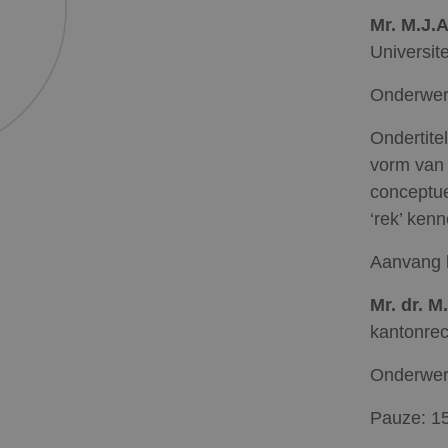
Mr. M.J.
Universite
Onderwe
Ondertite
vorm van 
conceptue
‘rek’ ken
Aanvang l
Mr. dr. M
kantonrec
Onderwe
Pauze: 15