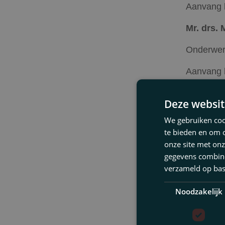
Aanvang l
Mr. drs. 
Onderwe
Aanvang l
Mr. A. Pi
Deze websit
medewerk
We gebruiken cook
Onderwe
te bieden en om 
perspect
onze site met onz
gegevens combiner
Interactie
verzameld op bas
Interacti
Noodzakelijk
voor deba
Borrel: 1