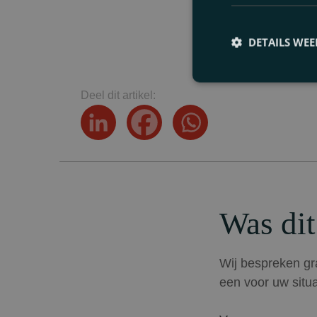
Diner: 19
DETAILS WE
Deel dit artikel:
Was dit
Wij bespreken gra
een voor uw situa
Voornaam