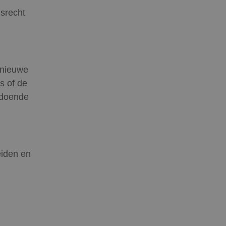
srecht
 nieuwe
s of de
ldoende
eiden en