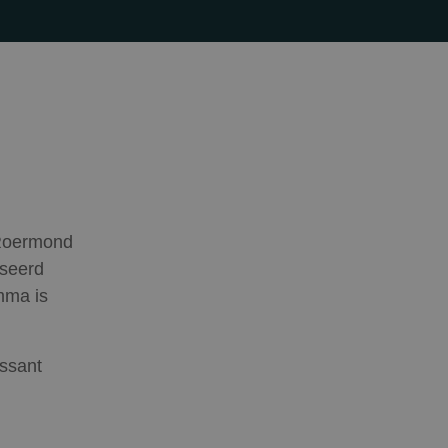
 Roermond
iseerd
mma is
ssant