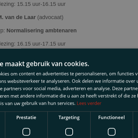
ezing: 15.15 uur-16.15 uur
M. van de Laar
(advocaat)
rp:
Normalisering ambtenaren
ezing: 16.15 uur-17.15 uur
ëtte
(kantonrechter) en
mr. M.N.J. Didden
(senior juridis
e maakt gebruik van cookies.
er en coordinator WWZ)
ies om content en advertenties te personaliseren, om functies v
rp:
Prepack en WWZ in de praktijk: trends en tips van
ons websiteverkeer te analyseren. Ook delen we informatie over
ief van de kantonrechter
e partners voor social media, adverteren en analyse. Deze partn
en met andere informatie die u aan ze heeft verstrekt of die ze
f deel: 17.15 uur tot 18.15 uur
is van uw gebruik van hun services.
Lees verder
eve paneldiscussie
waaraan alle sprekers deelnemen. 
Prestatie
Targeting
Functioneel
t (ook met de aanwezigen in de zaal) aan de hand van st
8.15-19.00 uur