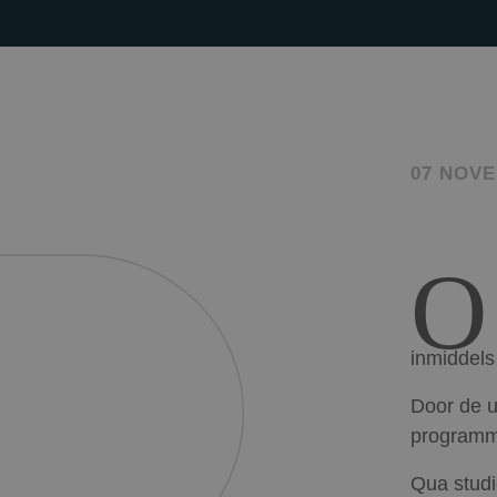
07 NOVE
O
inmiddels
Door de u
programm
Qua studi