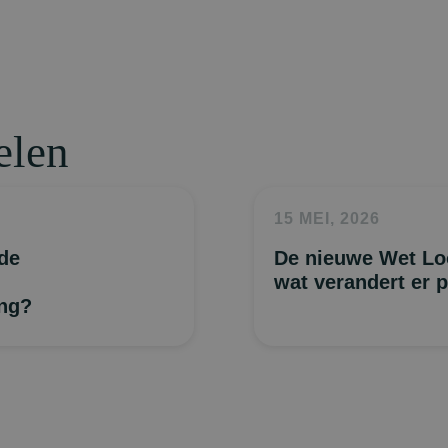
elen
15 MEI, 2026
 de
De nieuwe Wet Lo
wat verandert er p
ing?