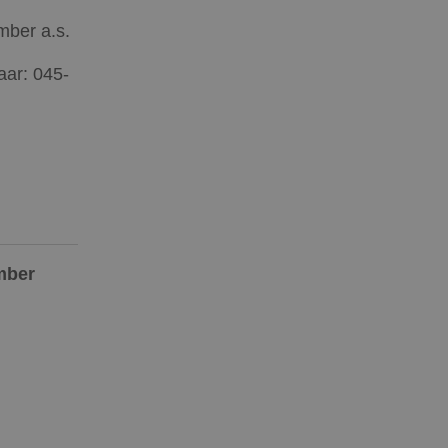
mber a.s.
aar: 045-
mber