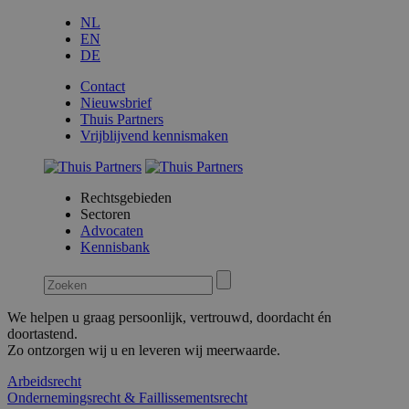
NL
EN
DE
Contact
Nieuwsbrief
Thuis Partners
Vrijblijvend kennismaken
Rechtsgebieden
Sectoren
Advocaten
Kennisbank
We helpen u graag persoonlijk, vertrouwd, doordacht én
doortastend.
Zo ontzorgen wij u en leveren wij meerwaarde.
Arbeidsrecht
Ondernemingsrecht & Faillissementsrecht