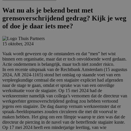
Wat nu als je bekend bent met
grensoverschrijdend gedrag? Kijk je weg
of doe je daar iets mee?
15 oktober, 2024
Vaak wordt gewezen op de omstanders en dat “men” het wist
binnen een organisatie, maar dat er toch onvoldoende werd gedaan.
Actie ondernemen is belangrijk, maar toch niet zonder risico.
In een recente uitspraak van de Rechtbank Amsterdam (15 augustus
2024, AR 2024-1165) stond het ontslag op staande voet van een
verpleegkundige centraal die een stagiaire expliciet had afgeraden
naar de stage te gaan, omdat er sprake was van een onveilige
werksituatie voor de stagiaire. Op 15 mei 2024 had de
werkneemster namelijk van collega’s vernomen dat de directeur van
werkgeefster grensoverschrijdend gedrag zou hebben vertoond
jegens een stagiaire. De dag daarop vernam werkneemster dat er
spraak-/beeldopnames zouden circuleren die met dit voorval te
maken hebben. Het ging om een filmpje waarop te zien was dat de
directeur de piercing in de navel van de betreffende stagiaire kuste.
Op 17 mei 2024 heeft een minderjarige leerling, van wie