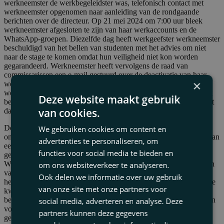
werkneemster de werkbegeleidster was, telefonisch contact met
werkneemster opgenomen naar aanleiding van de rondgaande
berichten over de directeur. Op 21 mei 2024 om 7:00 uur bleek
werkneemster afgesloten te zijn van haar werkaccounts en de
WhatsApp-groepen. Diezelfde dag heeft werkgeefster werkneemster
beschuldigd van het bellen van studenten met het advies om niet
naar de stage te komen omdat hun veiligheid niet kon worden
gegarandeerd. Werkneemster heeft vervolgens de raad van
commissarissen een e-mail gestuurd over de deactivatie van haar
×
werkaccount en de WhatsApp-groepen. Op 30 mei 2024 is
werkneemster op staande voet ontslagen, onder meer vanwege het
Deze website maakt gebruik
benaderen van een stagiaire om niet naar de stage te komen, omdat
van cookies.
dat niet veilig zou zijn.
De kantonrechter oordeelde niet alleen dat het ontslag niet
We gebruiken cookies om content en
onverwijld was gegeven, maar vond ook dat er geen sprake was van
advertenties te personaliseren, om
een dringende reden. Werkneemster heeft voldoende aannemelijk
functies voor social media te bieden en
gemaakt dat zij niet op eigen initiatief derden heeft benaderd.
Werkneemster heeft toegelicht dat zij op 17 mei 2024 zelf door een
om ons websiteverkeer te analyseren.
van de door haar begeleide leerlingen is benaderd. Werkneemster
Ook delen we informatie over uw gebruik
heeft toen eerst overleg gehad met haar eigen werkbegeleider en de
van onze site met onze partners voor
kwaliteitsmedewerker en pas daarna besloten om de door haar
begeleide minderjarige stagiaire terug te bellen en deze te adviseren
social media, adverteren en analyse. Deze
vooralsnog niet naar de stage te gaan. Zij heeft de directeur in dat
partners kunnen deze gegevens
gesprek niet beticht van grensoverschrijdend gedrag, zodat het