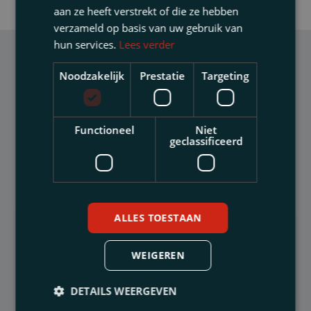
aan ze heeft verstrekt of die ze hebben
verzameld op basis van uw gebruik van
hun services.
Lees verder
Noodzakelijk
Prestatie
Targeting
Verschenen artikelen
Functioneel
Niet
geclassificeerd
van Emile Savelkoul
ALLES TOESTAAN
16 NOVEMBER, 2021
Van uitstel komt geen afstel
WEIGEREN
DETAILS WEERGEVEN