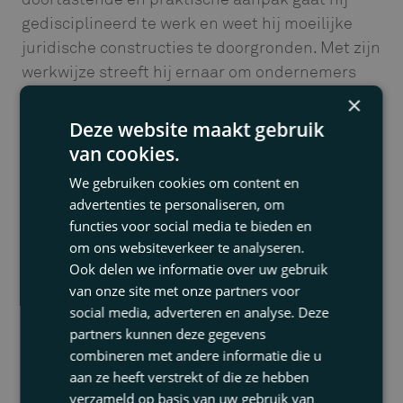
gedisciplineerd te werk en weet hij moeilijke
juridische constructies te doorgronden. Met zijn
werkwijze streeft hij ernaar om ondernemers
juridisch zo goed mogelijk te ondersteunen.
×
Deze website maakt gebruik
Hij studeerde in 2023 af aan de Universiteit van
van cookies.
Tilburg, waar hij de master Ondernemingsrecht
behaalde. Vanaf medio 2023 is Wout werkzaam
We gebruiken cookies om content en
advertenties te personaliseren, om
bij Thuis Partners.
functies voor social media te bieden en
om ons websiteverkeer te analyseren.
Ook delen we informatie over uw gebruik
van onze site met onze partners voor
social media, adverteren en analyse. Deze
partners kunnen deze gegevens
Verschenen artikelen
combineren met andere informatie die u
aan ze heeft verstrekt of die ze hebben
van
verzameld op basis van uw gebruik van