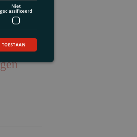
Niet
geclassificeerd
S TOESTAAN
ngen