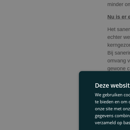
minder om
Nu is er 
Het saner
echter we
kerngezon
Bij saner
omvang va
gewone cr
het feit 
Deze websit
er tegenw
de Belast
We gebruiken cook
vallen, v
te bieden en om 
belasting
onze site met onz
gegevens combiner
onderneme
verzameld op bas
aflossing