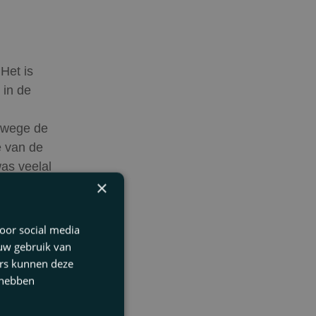
Het is
 in de
anwege de
e van de
as veelal
×
was. Nu
rzijds en
eeft laten
oor social media
k de
 uw gebruik van
u de
ers kunnen deze
 hebben
e van vijf