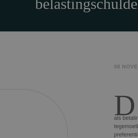
belastingschuld
08 NOVE
D
als betal
tegemoetk
preferent