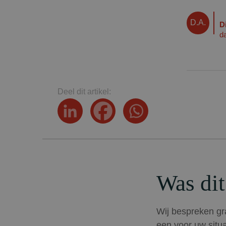
D.A.
D
d
Deel dit artikel:
Was dit
Wij bespreken gra
een voor uw situa