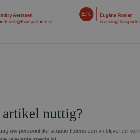
E.R.
imitry Aertssen
Eugène Rosier
aertssen@thuispartners.nl
erosier@thuispartne
 artikel nuttig?
ag uw persoonlijke situatie tijdens een vrijblijvende ke
tie relevante specialist.