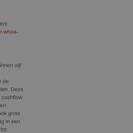
ere
de-whoa-
nnen vijf
n de
uden. Deze
e cashflow
 en
ook grote
ng in een
tot