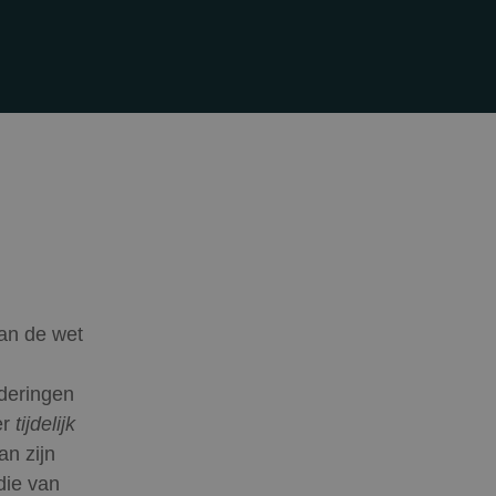
van de wet
rderingen
er
tijdelijk
an zijn
die van