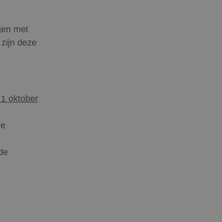
gen met
 zijn deze
 1 oktober
de
de