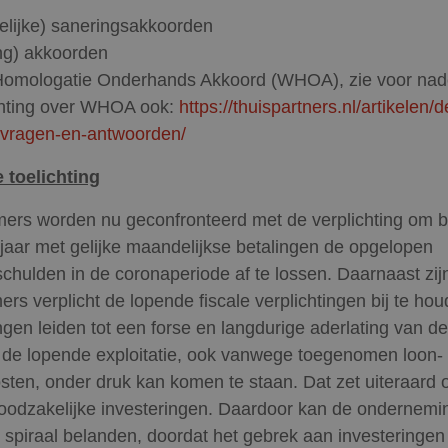
elijke) saneringsakkoorden
g) akkoorden
omologatie Onderhands Akkoord (WHOA), zie voor nad
chting over WHOA ook:
https://thuispartners.nl/artikelen/
-vragen-en-antwoorden/
 toelichting
rs worden nu geconfronteerd met de verplichting om bi
 jaar met gelijke maandelijkse betalingen de opgelopen
schulden in de coronaperiode af te lossen. Daarnaast zij
rs verplicht de lopende fiscale verplichtingen bij te ho
ingen leiden tot een forse en langdurige aderlating van d
de lopende exploitatie, ook vanwege toegenomen loon-
sten, onder druk kan komen te staan. Dat zet uiteraard 
oodzakelijke investeringen. Daardoor kan de ondernemi
 spiraal belanden, doordat het gebrek aan investeringen 