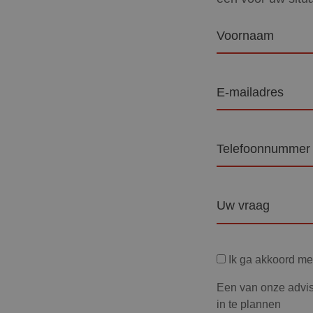
Voornaam
E-
mailadres
Telefoon
Vraag
Privacyverklaring
Ik ga akkoord m
Een van onze advis
in te plannen