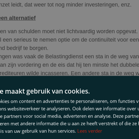
zet leidt, dat weer tot nog minder investeringen, enz.
een alternatief
en van schulden moet niet lichtvaardig worden opgevat. 
l een serieus te nemen optie om de continuïteit voor een
d bedrijf te borgen.
ingen was vaak de Belastingdienst een sta in de weg v
n zijn vordering en de eis dat hij ten minste het dubbel
editeuren wilde incasseren. Een andere sta in de weg w
dat saneren van personeel een kostbare aangelegenheid 
e maakt gebruik van cookies.
oordig vaak juist sprake is van een personeelstekort ene
ingdienst anderzijds de eis van het dubbele percentage h
ies om content en advertenties te personaliseren, om functies v
erdient een sanering van de schulden (waaronder dus oo
ons websiteverkeer te analyseren. Ook delen we informatie over
schulden) een serieuze afweging en onderzoek. Zeker n
e partners voor social media, adverteren en analyse. Deze partn
en met andere informatie die u aan ze heeft verstrekt of die ze
rs aan het begin staan van hun maandelijkse
is van uw gebruik van hun services.
Lees verder
sverplichtingen van de belastingschulden over een period