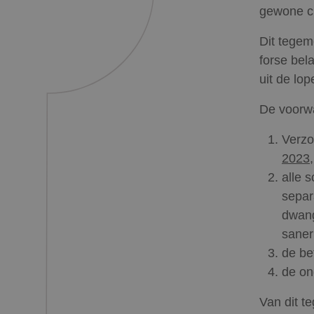
gewone cr
Dit tegem
forse bela
uit de lo
De voorw
Verz
2023
alle 
separ
dwang
saner
de bet
de on
Van dit t