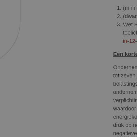
(minn
(dwan
Wet H
toeli
in-12
Een korte
Onderneme
tot zeven
belasting
onderneme
verplicht
waardoor 
energieko
druk op n
negatieve