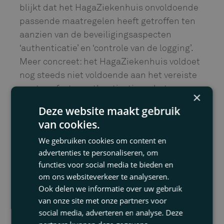
blijkt dat het HagaZiekenhuis onvoldoende
passende maatregelen heeft getroffen ten
aanzien van de beveiligingsaspecten
‘authenticatie’ en ‘controle van de logging’.
Meer concreet: het HagaZiekenhuis voldoet
nog steeds niet voldoende aan het vereiste
van tweefactor authenticatie en het
×
regelmatig beoordelen van logbestanden.
Deze website maakt gebruik
van cookies.
Het HagaZiekenhuis handelt hierdoor in
strijd met artikel 32, eerste lid, aanhef, van
We gebruiken cookies om content en
de AVG. Reden waarom de Autoriteit
advertenties te personaliseren, om
Persoonsgegevens heeft besloten een
functies voor social media te bieden en
om ons websiteverkeer te analyseren.
bestuurlijke boete van maar liefst €
Ook delen we informatie over uw gebruik
460.000,- op te leggen aan het
van onze site met onze partners voor
HagaZiekenhuis. Om ervoor te zorgen dat
social media, adverteren en analyse. Deze
het HagaZiekenhuis de geconstateerde