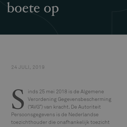
boete op
24 JULI, 2019
inds 25 mei 2018 is de Algemene
S
Verordening Gegevensbescherming
(“AVG”) van kracht. De Autoriteit
Persoonsgegevens is de Nederlandse
toezichthouder die onafhankelijk toezicht