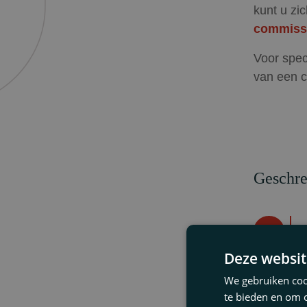
kunt u zi
commiss
Voor spec
van een 
Geschre
N.v.d.P.
N
n
Deze websit
We gebruiken cook
te bieden en om 