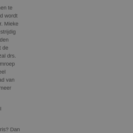
en te
rd wordt
r. Mieke
trijdig
uden
t de
al drs.
omroep
eel
ad van
 meer
I
ris? Dan