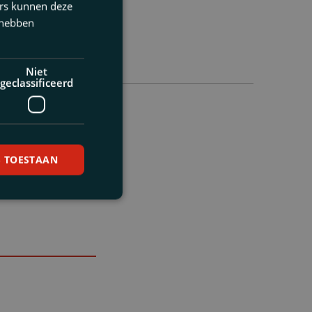
ers kunnen deze
 hebben
Niet
geclassificeerd
S TOESTAAN
nnismaking met