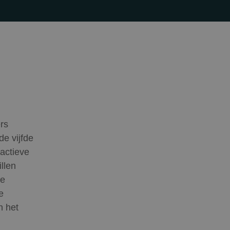
rs
e vijfde
actieve
llen
re
e
n het