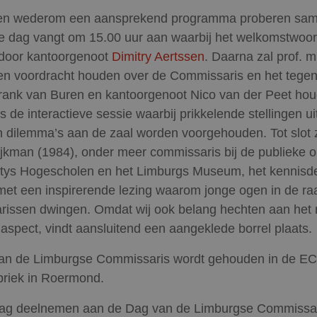
n wederom een aansprekend programma proberen sam
De dag vangt om 15.00 uur aan waarbij het welkomstwoo
 door kantoorgenoot
Dimitry Aertssen
. Daarna zal prof. m
en voordracht houden over de Commissaris en het tegens
rank van Buren en kantoorgenoot Nico van der Peet ho
s de interactieve sessie waarbij prikkelende stellingen ui
en dilemma’s aan de zaal worden voorgehouden. Tot slot z
ijkman (1984), onder meer commissaris bij de publieke 
tys Hogescholen en het Limburgs Museum, het kennisd
 met een inspirerende lezing waarom jonge ogen in de ra
rissen dwingen. Omdat wij ook belang hechten aan het
 aspect, vindt aansluitend een aangeklede borrel plaats.
an de Limburgse Commissaris wordt gehouden in de EC
briek in Roermond.
raag deelnemen aan de Dag van de Limburgse Commissa