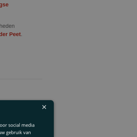
gse
dheden
der Peet
.
×
oor social media
 uw gebruik van