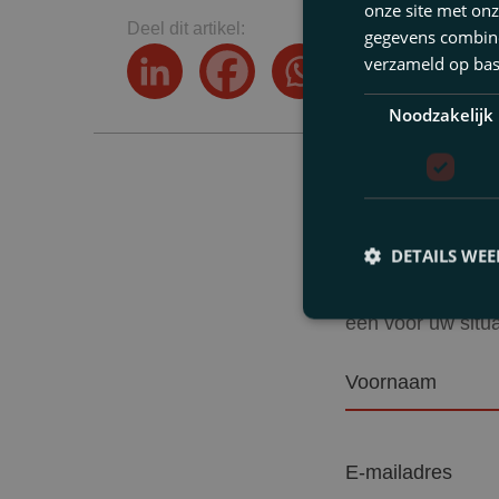
onze site met onz
Deel dit artikel:
gegevens combiner
verzameld op bas
Noodzakelijk
Was dit
DETAILS WE
Wij bespreken gra
een voor uw situa
Voornaam
E-
mailadres