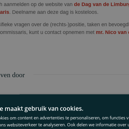
ch aanmelden op de website van
de Dag van de Limbur
aris
. Deelname aan deze dag is kosteloos.
ifieke vragen over de (rechts-)positie, taken en bevoeg
commissaris, kunt u contact opnemen met
mr. Nico van 
ven door
ico van der Peet
vdpeet@thuispartners.nl
e maakt gebruik van cookies.
ies om content en advertenties te personaliseren, om functies v
ons websiteverkeer te analyseren. Ook delen we informatie over