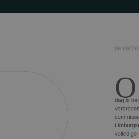
09 OKTO
O
dag is be
verbreden
commissa
Limburgse
volledige