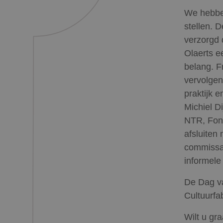
We hebbe
stellen. 
verzorgd
Olaerts e
belang. F
vervolgen
praktijk 
Michiel D
NTR, Fon
afsluiten
commissa
informele
De Dag v
Cultuurfa
Wilt u g