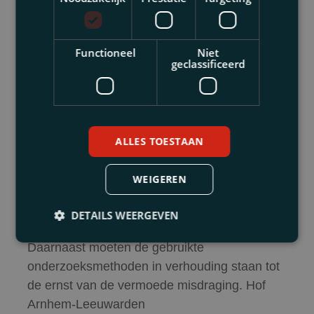
C. Objectiviteit, Onafhankelijkheid en
Proportionaliteit
Functioneel
Niet
geclassificeerd
Het onderzoek moet onbevooroordeeld
worden uitgevoerd. In de ‘Volkskrant-zaak’
(Hof Amsterdam,
ECLI:NL:GHAMS:2021:3089) leidde een
ALLES TOESTAAN
onzorgvuldig intern onderzoek tot een
prematuur oordeel. De Rechtbank Amsterdam
WEIGEREN
(ECLI:NL:RBAMS:2022:5174) benadrukte
bovendien het belang van een onafhankelijk
DETAILS WEERGEVEN
onderzoek bij ernstige beschuldigingen.
Daarnaast moeten de gebruikte
onderzoeksmethoden in verhouding staan tot
de ernst van de vermoede misdraging. Hof
Arnhem-Leeuwarden