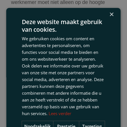
werknemer moet niet alleen op de hoogte
worden gebracht van de specifieke
×
beschuldigingen, maar moet ook een reële en
Deze website maakt gebruik
eerlijke kans krijgen om zijn of haar kant van
van cookies.
het verhaal te vertellen en te reageren op
We gebruiken cookies om content en
belastende informatie
advertenties te personaliseren, om
functies voor social media te bieden en
· In de zaak bij Hof Den Bosch werd de
om ons websiteverkeer te analyseren.
werknemer “overvallen” met de conclusies
Ook delen we informatie over uw gebruik
zonder het rapport te hebben gezien, wat een
van onze site met onze partners voor
eerlijke verdediging onmogelijk maakte.
social media, adverteren en analyse. Deze
partners kunnen deze gegevens
· In een zaak bij Hof Arnhem-Leeuwarden
combineren met andere informatie die u
(ECLI:NL:GHARL:2023:5720) werd de schijn
aan ze heeft verstrekt of die ze hebben
van vooringenomenheid gewekt omdat de
verzameld op basis van uw gebruik van
ontslagbrief al klaarlag voordat de werknemer
hun services.
Lees verder
zijn zienswijze had kunnen geven. Dit duidt
Noodzakelijk
Prestatie
Targeting
erop dat het horen slechts een formaliteit was.