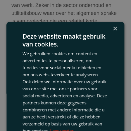
van werk. Zeker in de sector onderhoud en
utiliteitsbouw waar over het algemeen sprake
is van projecten die een relatief korte
×
doorlooptijd kennen.
Deze website maakt gebruik
5. Tot slot
van cookies.
Het verschil tussen uitzenden en aanneming
We gebruiken cookies om content en
advertenties te personaliseren, om
van werk is niet alleen relevant voor de
functies voor social media te bieden en
opdrachtnemer in verband met het eventueel
om ons websiteverkeer te analyseren.
verschuldigd zijn van Nederlandse
Ook delen we informatie over uw gebruik
loonheffingen, maar is ook van belang voor de
van onze site met onze partners voor
Nederlandse opdracht
gever
. Indien namelijk
social media, adverteren en analyse. Deze
in Nederland loonheffingen verschuldigd zijn
partners kunnen deze gegevens
maar niet worden afgedragen, kan de
combineren met andere informatie die u
Nederlandse opdrachtgever op grond van de
aan ze heeft verstrekt of die ze hebben
verzameld op basis van uw gebruik van
zogenaamde inlenersaansprakelijkheid of
hun services.
Lees verder