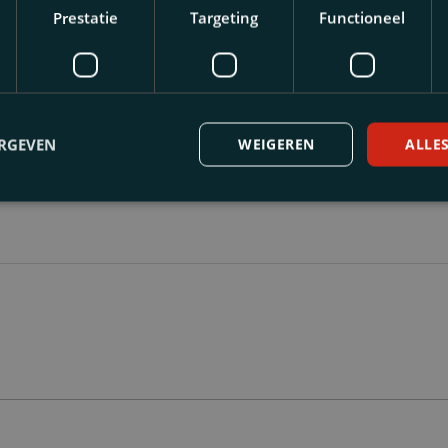
Prestatie
Targeting
Functioneel
ven door
ERGEVEN
WEIGEREN
ALLE
ick Jongen
jongen@thuispartners.nl