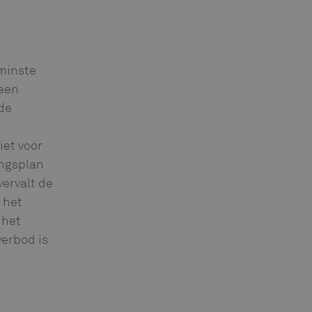
minste
 een
de
et voor
ingsplan
ervalt de
 het
 het
erbod is