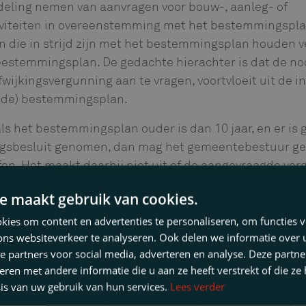
deling nemen van aanvragen voor bouw-, aanleg- of
iviteiten in overeenstemming met het bestemmingspla
n die in strijd zijn met het bestemmingsplan houden 
bestemmingsplan. De gedachte hierachter is dat de n
wijkingsvergunning aan te vragen, voortvloeit uit de 
oude) bestemmingsplan.
ls het bestemmingsplan ouder is dan 10 jaar, en er is 
ngsbesluit genomen, dan mag het gemeentebestuur ge
en. Het maakt daarbij niet uit of de aangevraagde ve
iet binnen het bestemmingsplan past. Gemeenten zijn
e maakt gebruik van cookies.
huwd: om het legesverbod te voorkomen, dienen
ngsplannen tijdig geactualiseerd te worden.
ies om content en advertenties te personaliseren, om functies v
ons websiteverkeer te analyseren. Ook delen we informatie over
drage werd geschreven door:
mr. Rick Jongen
, sectie V
e partners voor social media, adverteren en analyse. Deze partn
(
rjongen@thuispartners.nl
)
en met andere informatie die u aan ze heeft verstrekt of die ze
is van uw gebruik van hun services.
Lees verder