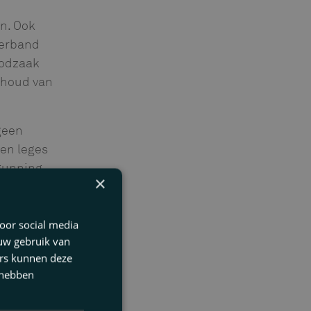
n. Ook
verband
oodzaak
inhoud van
geen
en leges
rgunning
×
 dus
oor social media
 uw gebruik van
astgoed &
ers kunnen deze
 hebben