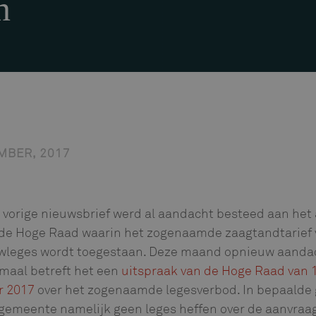
n
MBER, 2017
 vorige nieuwsbrief werd al aandacht besteed aan het 
de Hoge Raad waarin het zogenaamde zaagtandtarief 
wleges wordt toegestaan. Deze maand opnieuw aandac
tmaal betreft het een
uitspraak van de Hoge Raad van 
r 2017
over het zogenaamde legesverbod. In bepaalde 
gemeente namelijk geen leges heffen over de aanvraag