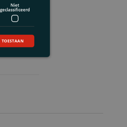
Niet
geclassificeerd
S TOESTAAN