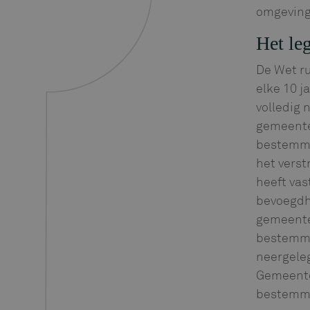
omgeving
Het le
De Wet r
elke 10 j
volledig
gemeente
bestemmi
het verst
heeft vas
bevoegdhe
gemeente
bestemmi
neergeleg
Gemeente
bestemmi