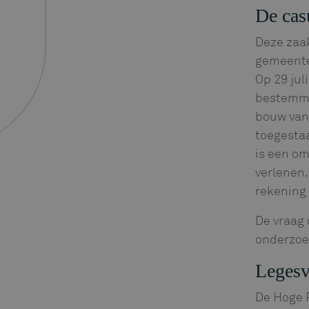
De cas
Deze zaa
gemeente
Op 29 jul
bestemmi
bouw van
toegestaa
is een o
verlenen.
rekening
De vraag 
onderzoe
Legesv
De Hoge R