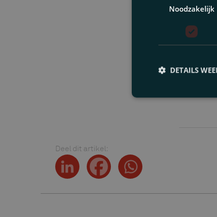
Noodzakelijk
Geschre
DETAILS WE
R.J.
R
r
Deel dit artikel: