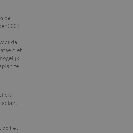
in de
er 2001.
voor de
atse niet
mogelijk
splan te
n
f dit
gsplan.
t op het