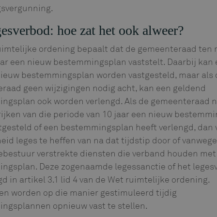
svergunning.
gesverbod: hoe zat het ook alweer?
uimtelijke ordening bepaalt dat de gemeenteraad ten 
aar een nieuw bestemmingsplan vaststelt. Daarbij kan
 nieuw bestemmingsplan worden vastgesteld, maar als 
raad geen wijzigingen nodig acht, kan een geldend
ngsplan ook worden verlengd. Als de gemeenteraad ni
rijken van die periode van 10 jaar een nieuw bestemm
tgesteld of een bestemmingsplan heeft verlengd, dan v
id leges te heffen van na dat tijdstip door of vanwege
bestuur verstrekte diensten die verband houden met
ngsplan. Deze zogenaamde legessanctie of het legesv
d in artikel 3.1 lid 4 van de Wet ruimtelijke ordening.
n worden op die manier gestimuleerd tijdig
ngsplannen opnieuw vast te stellen.