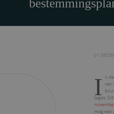
bestemmingspla
01 DECE
I
n de
van 
bou
leges. Di
novembe
mag een 