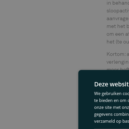
in behan
sloopact
aanvrage
met het 
om een af
het (te 
Kortom: a
verlengi
meer heff
al dan n
Deze websit
gewaarsc
bestemmi
We gebruiken cook
te bieden en om 
Deze bij
onze site met onz
Overheid 
gegevens combiner
verzameld op bas