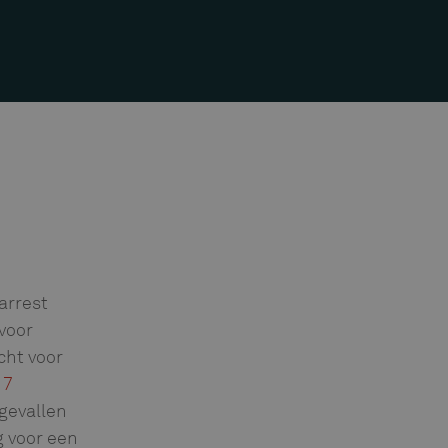
arrest
voor
ht voor
17
gevallen
 voor een