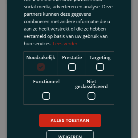
kunnen stil leggen. De eenvoudige maar
social media, adverteren en analyse. Deze
harde regels om dergelijke bedrijfsrisico’s te
partners kunnen deze gegevens
beheersen zijn (i) het uitvoeren van een
combineren met andere informatie die u
aan ze heeft verstrekt of die ze hebben
risicobeoordeling, (ii) het nemen van
verzameld op basis van uw gebruik van
passende maatregelen en (iii) het van tijd tot
hun services.
Lees verder
tijd monitoren of de geconstateerde risico’s en
genomen maatregelen nog adequaat zijn.
Noodzakelijk
Prestatie
Targeting
Functioneel
Niet
geclassificeerd
Geschreven door
ALLES TOESTAAN
N.v.d.P.
Nico van der Peet
nvdpeet@thuispartners.nl
WEIGEREN