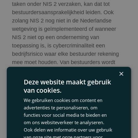
taken onder NIS 2 verzaken, kan dat tot
bestuurdersaansprakelijkheid leiden. Ook
zolang NIS 2 nog niet in de Nederlandse
wetgeving is geïmplementeerd of wanneer
NIS 2 niet op een onderneming van
toepassing is, is cybercriminaliteit een
bedrijfsrisico waar elke bestuurder rekening
mee moet houden. Van bestuurders wordt
namelijk in zijn algemeenheid verlangd dat zij
×
natuurlijk risico’s nemen maar wel in
Deze website maakt gebruik
beheersbare proporties en met oog voor de
van cookies.
continuïteit van de onderneming.
We gebruiken cookies om content en
advertenties te personaliseren, om
Wat dat betreft, kan de aansprakelijkheid voor
functies voor social media te bieden en
cybercriminaliteit op dezelfde manier worden
om ons websiteverkeer te analyseren.
bestreden als brand of alle andere
Ook delen we informatie over uw gebruik
bedrijfsrisico’s die de onderneming (tijdelijk)
van onze site met onze partners voor