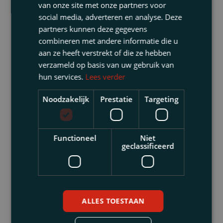
gekomen in de uitoefening van haar beroep
van onze site met onze partners voor
als verpleegkundige, zodat dit onder haar
social media, adverteren en analyse. Deze
partners kunnen deze gegevens
beroepsgeheim valt. Dit beroepsgeheim
combineren met andere informatie die u
geldt onverkort na het overlijden van de
aan ze heeft verstrekt of die ze hebben
patiënt. Door deze informatie vrij te geven
verzameld op basis van uw gebruik van
aan klagers, heeft F. haar beroepsgeheim
hun services.
Lees verder
geschonden. Ten aanzien van klacht (b)
inzake de grievende uitlatingen overweegt
Noodzakelijk
Prestatie
Targeting
het college dat F. zich met onvoldoende
respect heeft opgesteld jegens de naasten
van patiënte, door op de
Functioneel
Niet
geclassificeerd
condoleancebijeenkomst dergelijke
informatie te delen.
Conclusie
ALLES TOESTAAN
Uit voorgaande informatie en de besproken
uitspraak blijkt dat het beroepsgeheim een