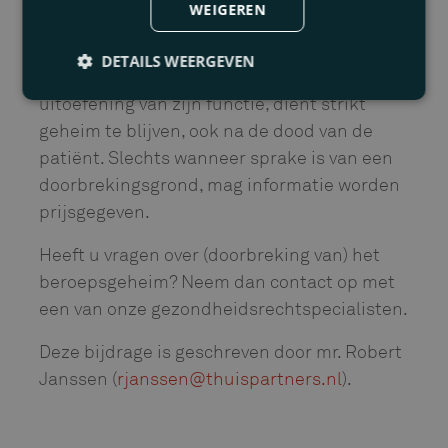
WEIGEREN
brede toepassing kent. Ook het delen van
niet-medische informatie die de
DETAILS WEERGEVEN
zorgverlener te weten komt tijdens de
uitoefening van zijn functie, dient strikt
geheim te blijven, ook na de dood van de
patiënt. Slechts wanneer sprake is van een
doorbrekingsgrond, mag informatie worden
prijsgegeven.
Heeft u vragen over (doorbreking van) het
beroepsgeheim? Neem dan contact op met
een van onze gezondheidsrechtspecialisten.
Deze bijdrage is geschreven door mr. Robert
Janssen (
rjanssen@thuispartners.nl
).