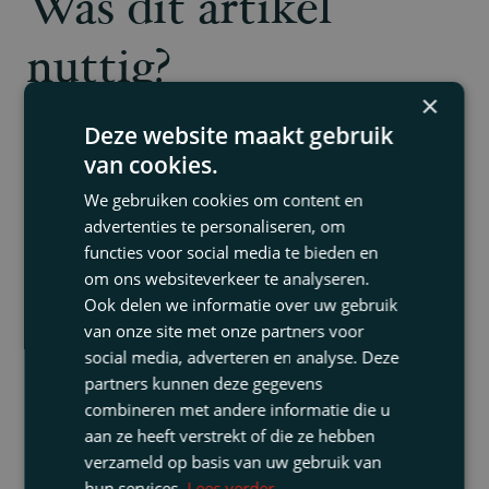
Was dit artikel
nuttig?
×
Deze website maakt gebruik
Wij bespreken graag uw persoonlijke situatie
van cookies.
tijdens een vrijblijvende kennismaking met een
voor uw situatie relevante specialist.
We gebruiken cookies om content en
advertenties te personaliseren, om
Voornaam
functies voor social media te bieden en
om ons websiteverkeer te analyseren.
Ook delen we informatie over uw gebruik
Achternaam
van onze site met onze partners voor
social media, adverteren en analyse. Deze
partners kunnen deze gegevens
combineren met andere informatie die u
E-
aan ze heeft verstrekt of die ze hebben
mailadres
verzameld op basis van uw gebruik van
hun services.
Lees verder