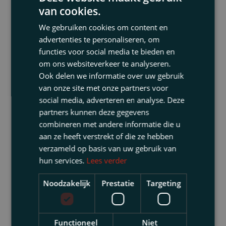
conclusie in deze tragische zaak dat (ook) de
van cookies.
voorzieningenrechter van oordeel is dat
We gebruiken cookies om content en
voortzetten van de kunstmatige beademing
advertenties te personaliseren, om
medisch zinloos is en in strijd met de voor
functies voor social media te bieden en
de artsen van het LUMC geldende
om ons websiteverkeer te analyseren.
professionele standaard. Een niet op feiten
Ook delen we informatie over uw gebruik
gebaseerde (invoelbare) hoop dat er ergens
van onze site met onze partners voor
ter wereld toch nog een behandeling
social media, adverteren en analyse. Deze
mogelijk is die leidt tot herstel,
partners kunnen deze gegevens
rechtvaardigt volgens de
combineren met andere informatie die u
aan ze heeft verstrekt of die ze hebben
voorzieningenrechter geen behandel
gebod
verzameld op basis van uw gebruik van
waarmee van de LUMC-artsen verlangd kan
hun services.
Lees verder
worden dat zij in strijd met de voor hen
geldende medische professionele standaard
Noodzakelijk
Prestatie
Targeting
handelen en een naar hun oordeel en het
oordeel van een second opinion artsen
medisch zinloze behandeling geven, die
Functioneel
Niet