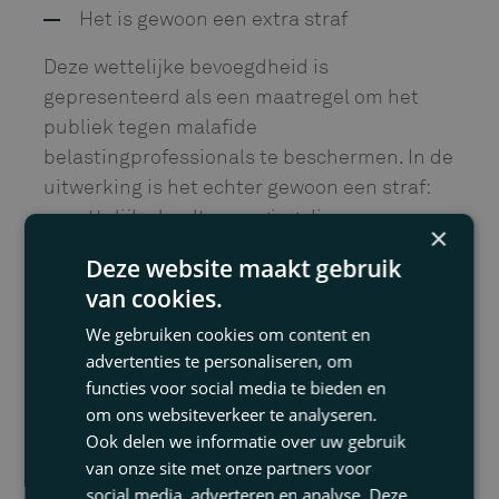
Het is gewoon een extra straf
Deze wettelijke bevoegdheid is
gepresenteerd als een maatregel om het
publiek tegen malafide
belastingprofessionals te beschermen. In de
uitwerking is het echter gewoon een straf:
opzettelijke leedtoevoeging die
×
verstrekkende (commerciële) gevolgen kan
Deze website maakt gebruik
hebben voor de beroepsuitoefening van de
van cookies.
belastingprofessional.
We gebruiken cookies om content en
Samenloop met de boete
advertenties te personaliseren, om
functies voor social media te bieden en
Een schrale troost is dat de voorgenomen
om ons websiteverkeer te analyseren.
openbaarmaking als strafmaatverweer in
Ook delen we informatie over uw gebruik
stelling kan worden gebracht bij het verweer
van onze site met onze partners voor
tegen de bestuurlijke boete.
social media, adverteren en analyse. Deze