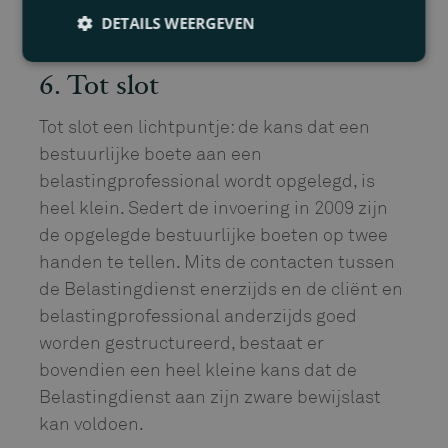
met meerdere vestigingen. Het commerciële
DETAILS WEERGEVEN
risico is dan niet te overzien.
6. Tot slot
Tot slot een lichtpuntje: de kans dat een
bestuurlijke boete aan een
belastingprofessional wordt opgelegd, is
heel klein. Sedert de invoering in 2009 zijn
de opgelegde bestuurlijke boeten op twee
handen te tellen. Mits de contacten tussen
de Belastingdienst enerzijds en de cliënt en
belastingprofessional anderzijds goed
worden gestructureerd, bestaat er
bovendien een heel kleine kans dat de
Belastingdienst aan zijn zware bewijslast
kan voldoen.