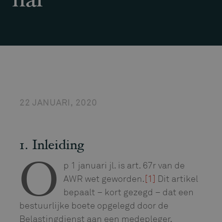
nal
22 JANUARI, 2020
1. Inleiding
p 1 januari jl. is art. 67r van de
O
AWR wet geworden.
[1]
Dit artikel
bepaalt – kort gezegd – dat een
bestuurlijke boete opgelegd door de
Belastingdienst aan een medepleger,