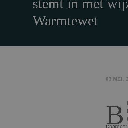
stemt in met wij
Warmtewet
03 MEI, 
B
Daardoor 