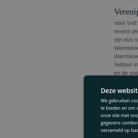
Vereni
Voor VvE’
tevens de
zijn dus 
Warmtewet
Warmtewet
hebben in
en de voo
daarvoor 
Deze websit
op de hoo
We gebruiken cook
Verhuu
te bieden en om 
onze site met onz
Ook voor 
gegevens combiner
toepassin
verzameld op bas
mogelijk 