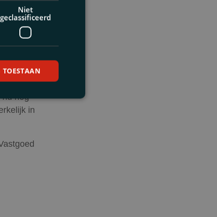
e meter of
Niet
 via de
geclassificeerd
en
S TOESTAAN
ewet op 6
 nu nog
kelijk in
 Vastgoed