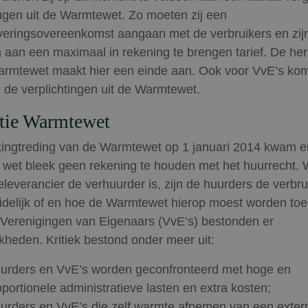
ingen uit de Warmtewet. Zo moeten zij een
eringsovereenkomst aangaan met de verbruikers en zijn
aan een maximaal in rekening te brengen tarief. De her
rmtewet maakt hier een einde aan. Ook voor VvE’s ko
 de verplichtingen uit de Warmtewet.
tie Warmtewet
ingtreding van de Warmtewet op 1 januari 2014 kwam er
de wet bleek geen rekening te houden met het huurrecht.
leverancier de verhuurder is, zijn de huurders de verbru
delijk of en hoe de Warmtewet hierop moest worden toe
Verenigingen van Eigenaars (VvE’s) bestonden er
jkheden. Kritiek bestond onder meer uit:
urders en VvE’s worden geconfronteerd met hoge en
oportionele administratieve lasten en extra kosten;
urders en VvE’s die zelf warmte afnemen van een exter