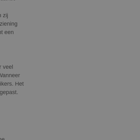
 zij
ziening
mt een
 veel
 Wanneer
ikers. Het
gepast.
ne