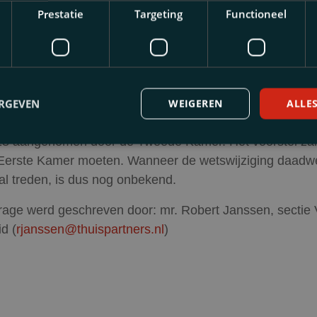
t als kosten voor nutsvoorzieningen met een individuel
Prestatie
Targeting
Functioneel
sten. Huurders hebben op dit punt al rechtsbescherming
ssie. Zo wordt verzekerd dat huurders niet meer dan e
 prijs betalen voor hun warmte.
g
ERGEVEN
WEIGEREN
ALLE
emerkt is het wetsvoorstel tot herziening van de Warmt
18 aangenomen door de Tweede Kamer. Het voorstel zal
Eerste Kamer moeten. Wanneer de wetswijziging daadwer
al treden, is dus nog onbekend.
rage werd geschreven door: mr. Robert Janssen, sectie
d (
rjanssen@thuispartners.nl
)