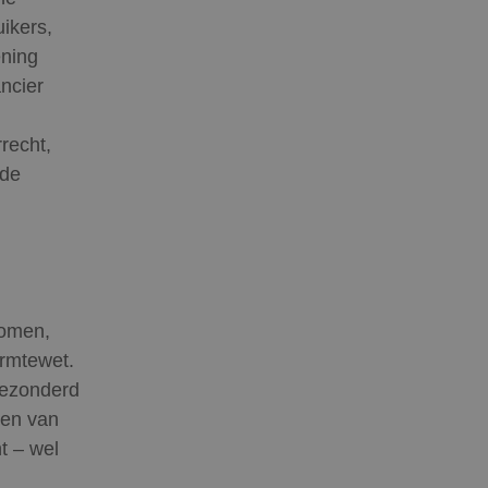
ikers,
ening
ancier
recht,
 de
komen,
armtewet.
gezonderd
ien van
t – wel