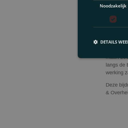
aangemerk
Noodzakelijk
serviceko
huurcommi
redelijke
Vervol
DETAILS WE
Zoals opg
maart 20
langs de 
werking z
Deze bijd
& Overhei