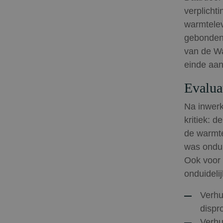
verplicht
warmtelev
gebonden 
van de Wa
einde aan
Evalua
Na inwerk
kritiek: 
de warmte
was ondui
Ook voor 
onduideli
Verhu
dispr
Verhu