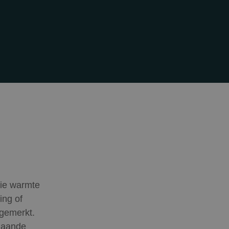
die warmte
ing of
ngemerkt.
rgaande