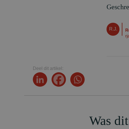
Geschre
R.J.
R
r
Deel dit artikel:
Was dit