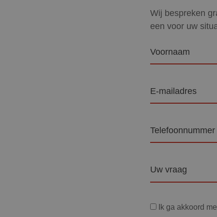
Wij bespreken gra
een voor uw situa
Voornaam
E-
mailadres
Telefoon
Vraag
Privacyverklaring
Ik ga akkoord m