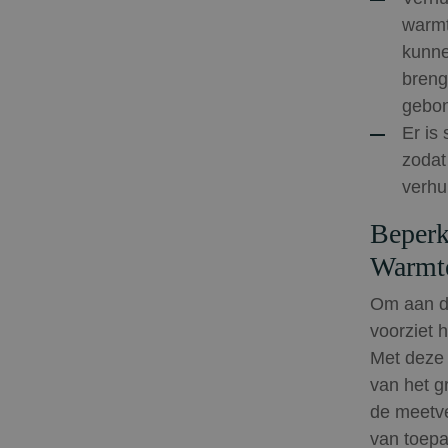
warmt
kunne
breng
gebon
Er is
zodat
verhu
Beperk
Warmt
Om aan d
voorziet 
Met deze 
van het g
de meetve
van toepa