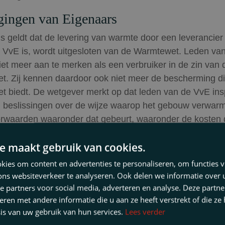
gingen van Eigenaars
s geldt dat de levering van warmte door een leverancier
 VvE is, wordt uitgesloten van de Warmtewet. Leden va
niet meer aan te merken als een verbruiker in de zin van 
. Zij kennen daardoor ook niet meer de bescherming d
 biedt. De wetgever merkt op dat leden van de VvE in
 beslissingen over de wijze waarop het gebouw verwar
rwaarden waaronder dat gebeurt, waaronder de kosten 
gelden. Leden van de VvE hebben op die wijze dus reed
e maakt gebruik van cookies.
gte van de tarieven.
ies om content en advertenties te personaliseren, om functies v
rders
ons websiteverkeer te analyseren. Ook delen we informatie over
e partners voor social media, adverteren en analyse. Deze partn
verhuurders geldt dat de Warmtewet straks niet meer v
en met andere informatie die u aan ze heeft verstrekt of die ze
g is. Huurders worden volgens de wetgever al bescher
is van uw gebruik van hun services.
Lees verder
machtsmisbruik, omdat de kosten van warmtelevering w