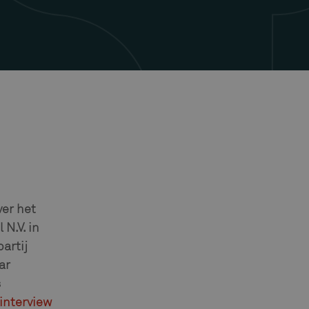
ver het
N.V. in
artij
ar
s
 interview