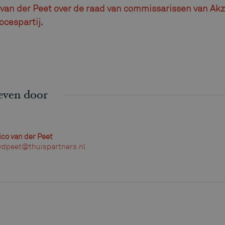
van der Peet over de raad van commissarissen van Ak
rocespartij
.
even door
ico van der Peet
vdpeet@thuispartners.nl