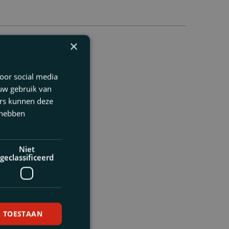
×
oor social media
 uw gebruik van
e kennismaking
ers kunnen deze
 hebben
Niet
geclassificeerd
S TOESTAAN