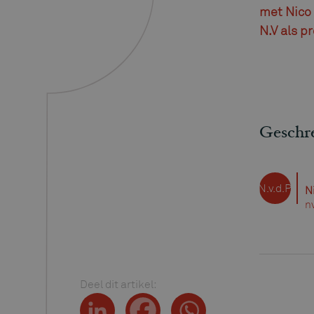
met Nico 
N.V als p
Geschr
N.v.d.P.
N
n
Deel dit artikel: