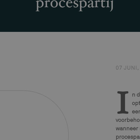
procespartij
07 JUNI,
n d
I
opt
een
voorbeho
wanneer 
procespar