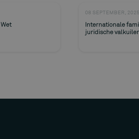
08 SEPTEMBER, 202
e Wet
Internationale fami
juridische valkuile