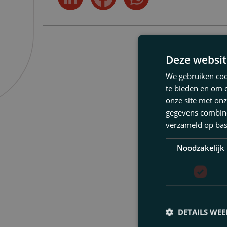
Deze websit
Was dit
We gebruiken cook
te bieden en om 
Wij bespreken gr
onze site met onz
met een voor uw 
gegevens combiner
verzameld op bas
Voornaam
Noodzakelijk
E-
mailadres
DETAILS WE
Telefoon