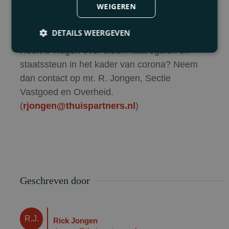
huren. Daarnaast kunnen gemeentes ervoor
WEIGEREN
kiezen uitstel van gemeentebelastingen te
verlenen.
DETAILS WEERGEVEN
Heeft u vragen over steunmaatregelen en
staatssteun in het kader van corona? Neem
dan contact op mr. R. Jongen, Sectie
Vastgoed en Overheid.
(
rjongen@thuispartners.nl
)
Geschreven door
R.J.
Rick Jongen