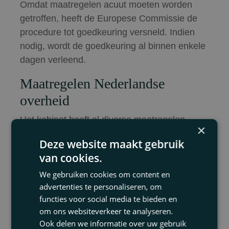
Omdat maatregelen acuut moeten worden
getroffen, heeft de Europese Commissie de
procedure tot goedkeuring versneld. Indien
nodig, wordt de goedkeuring al binnen enkele
dagen verleend.
Maatregelen Nederlandse
overheid
Het kabinet heeft al diverse maatregelen
×
afgekondigd die passen binnen het Tijdelijk
Deze website maakt gebruik
steunkader. Zonder volledig te willen zijn, kan
van cookies.
worden gewezen op de volgende
We gebruiken cookies om content en
maatregelen. Bedrijven die in financiële
advertenties te personaliseren, om
problemen raken, kunnen uitstel van betaling
functies voor social media te bieden en
van belasting krijgen. Verder is de Garantie
om ons websiteverkeer te analyseren.
Ondernemersfinanciering verhoogd, waarmee
Ook delen we informatie over uw gebruik