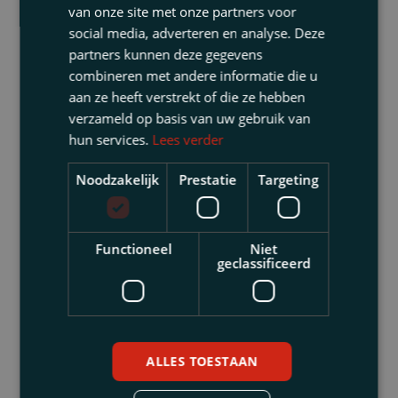
de overheid garant staat voor leningen aan
van onze site met onze partners voor
(middel)grote bedrijven. Ook kunnen
social media, adverteren en analyse. Deze
ondernemers die in de knel komen door de
partners kunnen deze gegevens
corona-crisis een beroep doen op de Tijdelijke
combineren met andere informatie die u
aan ze heeft verstrekt of die ze hebben
overbruggingsregeling zelfstandige
verzameld op basis van uw gebruik van
ondernemers. Verder kan een ondernemer die
hun services.
Lees verder
omzetverlies verwacht, een tegemoetkoming
in de loonkosten aanvragen. Tot slot werkt het
Noodzakelijk
Prestatie
Targeting
kabinet aan een compensatieregeling voor
bedrijven die extra hard worden getroffen,
zoals de horeca en reisbranche.
Functioneel
Niet
geclassificeerd
Ook lokale overheden, zoals gemeentes,
kunnen dergelijke maatregelen treffen. De
gemeente Maastricht heeft er bijvoorbeeld
voor gekozen uitstel voor huur te verlenen aan
ALLES TOESTAAN
bedrijven en instellingen die van de gemeente