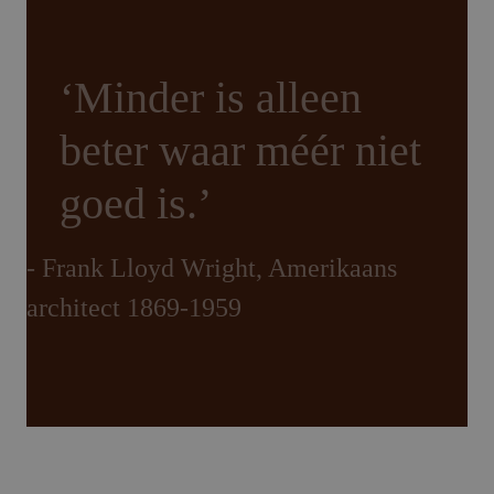
‘Minder is alleen
beter waar méér niet
goed is.’
- Frank Lloyd Wright, Amerikaans
architect 1869-1959