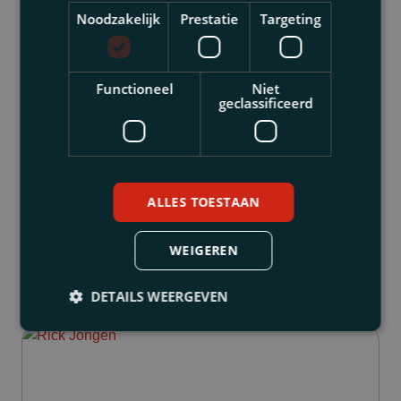
Noodzakelijk
Prestatie
Targeting
Functioneel
Niet
geclassificeerd
Claire Nijssen
ALLES TOESTAAN
Advocaat
WEIGEREN
DETAILS WEERGEVEN