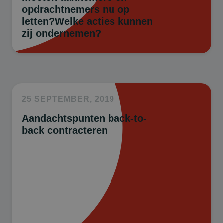
opdrachtnemers nu op
letten?Welke acties kunnen
zij ondernemen?
25 SEPTEMBER, 2019
Aandachtspunten back-to-
back contracteren